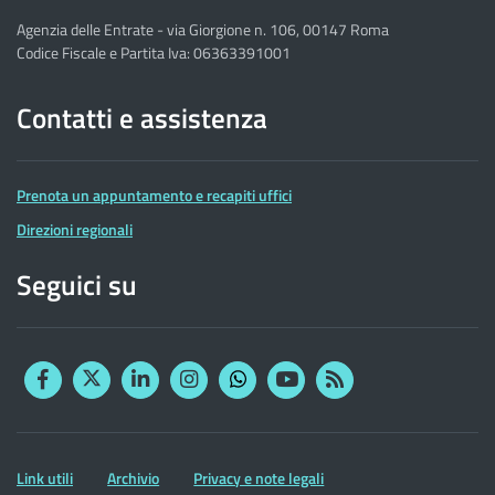
Agenzia delle Entrate - via Giorgione n. 106, 00147 Roma
Codice Fiscale e Partita Iva: 06363391001
Contatti e assistenza
Prenota un appuntamento e recapiti uffici
Direzioni regionali
Seguici su
Facebook
Twitter
Linkedin
Instagram
YouTube
RSS
Whatsapp
Altre
Link utili
Archivio
Privacy e note legali