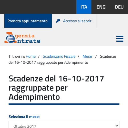
Salta
Lingue
ITA
ENG
DEU
al
disponibili:
contenuto
Menu
Prenota appuntamento
Accesso ai servizi
di
servizio
Apri
menu
Menu
Portale
princip
Agenzia
principale
Ti trovi in:
Home
Scadenzario Fiscale
Mese
Scadenze
Entrate
del 16-10-2017 raggruppate per Adempimento
Scadenze del 16-10-2017
raggruppate per
Adempimento
Seleziona il mese: