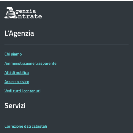
Informazioni
sul
sito
dell'Agenzia
L'Agenzia
delle
Entrate
Chi siamo
Amministrazione trasparente
Atti di notifica
Accesso civico
Vedi tutti i contenuti
Servizi
Correzione dati catastali