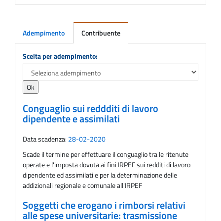
Adempimento
Contribuente
Adempimento
Scelta per adempimento:
Conguaglio sui reddditi di lavoro
dipendente e assimilati
Data scadenza:
28-02-2020
Scade il termine per effettuare il conguaglio tra le ritenute
operate e l'imposta dovuta ai fini IRPEF sui redditi di lavoro
dipendente ed assimilati e per la determinazione delle
addizionali regionale e comunale all'IRPEF
Soggetti che erogano i rimborsi relativi
alle spese universitarie: trasmissione