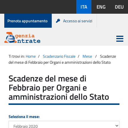
Salta
Lingue
ITA
ENG
DEU
al
disponibili:
contenuto
Menu
Prenota appuntamento
Accesso ai servizi
di
servizio
Apri
menu
Menu
Portale
princip
Agenzia
principale
Ti trovi in:
Home
Scadenzario Fiscale
Mese
Scadenze
Entrate
del mese di Febbraio per Organi e amministrazioni dello Stato
Scadenze del mese di
Febbraio per Organi e
amministrazioni dello Stato
Seleziona il mese: