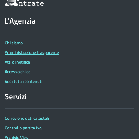
sul
sito
dell'Agenzia
L'Agenzia
delle
Entrate
Chi siamo
Amministrazione trasparente
Atti di notifica
Accesso civico
Vedi tutti i contenuti
Servizi
Correzione dati catastali
Controllo partita Iva
Archivio Vies