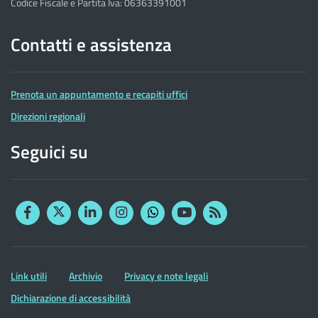
Codice Fiscale e Partita Iva: 06363391001
Contatti e assistenza
Prenota un appuntamento e recapiti uffici
Direzioni regionali
Seguici su
Facebook
Twitter
Linkedin
Instagram
YouTube
RSS
Whatsapp
Altre
Link utili
Archivio
Privacy e note legali
informazioni
Dichiarazione di accessibilità