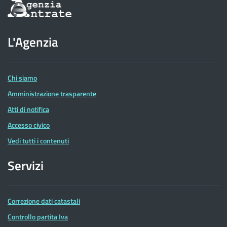
Informazioni
sul
sito
dell'Agenzia
L'Agenzia
delle
Entrate
Chi siamo
Amministrazione trasparente
Atti di notifica
Accesso civico
Vedi tutti i contenuti
Servizi
Correzione dati catastali
Controllo partita Iva