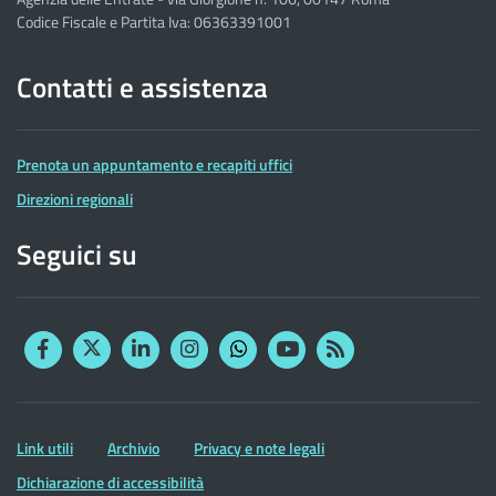
Codice Fiscale e Partita Iva: 06363391001
Contatti e assistenza
Prenota un appuntamento e recapiti uffici
Direzioni regionali
Seguici su
Facebook
Twitter
Linkedin
Instagram
YouTube
RSS
Whatsapp
Altre
Link utili
Archivio
Privacy e note legali
informazioni
Dichiarazione di accessibilità