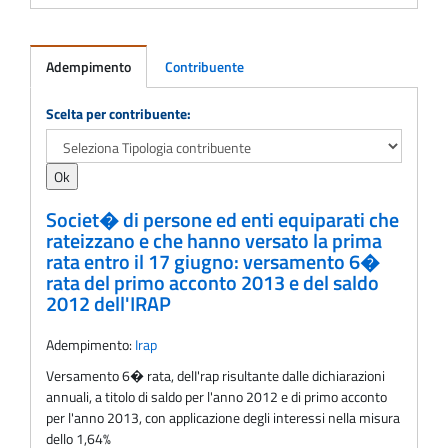
Adempimento
Contribuente
Adempimento
Scelta per contribuente:
Societ� di persone ed enti equiparati che
rateizzano e che hanno versato la prima
rata entro il 17 giugno: versamento 6�
rata del primo acconto 2013 e del saldo
2012 dell'IRAP
Adempimento:
Irap
Versamento 6� rata, delI'rap risultante dalle dichiarazioni
annuali, a titolo di saldo per l'anno 2012 e di primo acconto
per l'anno 2013, con applicazione degli interessi nella misura
dello 1,64%