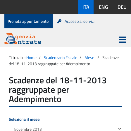
Salta
Lingue
ITA
ENG
DEU
al
disponibili:
contenuto
Menu
Prenota appuntamento
Accesso ai servizi
di
servizio
Apri
menu
Menu
Portale
princip
Agenzia
principale
Ti trovi in:
Home
Scadenzario Fiscale
Mese
Scadenze
Entrate
del 18-11-2013 raggruppate per Adempimento
Scadenze del 18-11-2013
raggruppate per
Adempimento
Seleziona il mese: