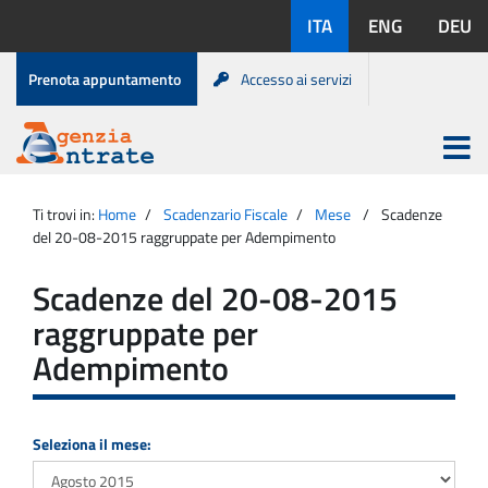
Salta
Lingue
ITA
ENG
DEU
al
disponibili:
contenuto
Menu
Prenota appuntamento
Accesso ai servizi
di
servizio
Apri
menu
Menu
Portale
princip
Agenzia
principale
Ti trovi in:
Home
Scadenzario Fiscale
Mese
Scadenze
Entrate
del 20-08-2015 raggruppate per Adempimento
Scadenze del 20-08-2015
raggruppate per
Adempimento
Seleziona il mese: