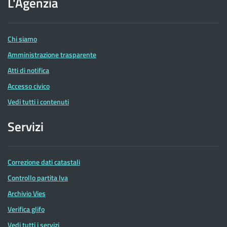
L'Agenzia
delle
Entrate
Chi siamo
Amministrazione trasparente
Atti di notifica
Accesso civico
Vedi tutti i contenuti
Servizi
Correzione dati catastali
Controllo partita Iva
Archivio Vies
Verifica glifo
Vedi tutti i servizi