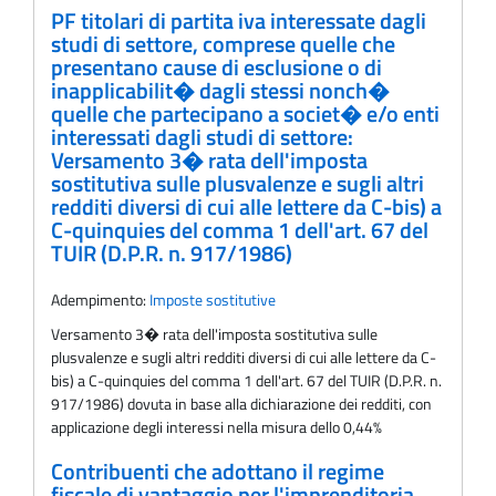
PF titolari di partita iva interessate dagli
studi di settore, comprese quelle che
presentano cause di esclusione o di
inapplicabilit� dagli stessi nonch�
quelle che partecipano a societ� e/o enti
interessati dagli studi di settore:
Versamento 3� rata dell'imposta
sostitutiva sulle plusvalenze e sugli altri
redditi diversi di cui alle lettere da C-bis) a
C-quinquies del comma 1 dell'art. 67 del
TUIR (D.P.R. n. 917/1986)
Adempimento:
Imposte sostitutive
Versamento 3� rata dell'imposta sostitutiva sulle
plusvalenze e sugli altri redditi diversi di cui alle lettere da C-
bis) a C-quinquies del comma 1 dell'art. 67 del TUIR (D.P.R. n.
917/1986) dovuta in base alla dichiarazione dei redditi, con
applicazione degli interessi nella misura dello 0,44%
Contribuenti che adottano il regime
fiscale di vantaggio per l'imprenditoria