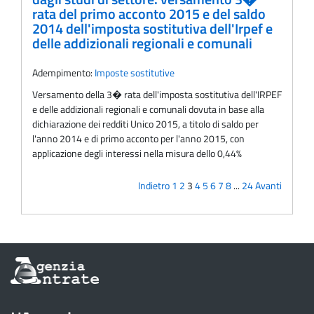
rata del primo acconto 2015 e del saldo
2014 dell'imposta sostitutiva dell'Irpef e
delle addizionali regionali e comunali
Adempimento:
Imposte sostitutive
Versamento della 3� rata dell'imposta sostitutiva dell'IRPEF
e delle addizionali regionali e comunali dovuta in base alla
dichiarazione dei redditi Unico 2015, a titolo di saldo per
l'anno 2014 e di primo acconto per l'anno 2015, con
applicazione degli interessi nella misura dello 0,44%
Indietro
1
2
3
4
5
6
7
8
...
24
Avanti
Informazioni
sul
sito
dell'Agenzia