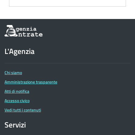
Informazioni
sul
sito
dell'Agenzia
L'Agenzia
delle
Entrate
Chi siamo
Amministrazione trasparente
Atti di notifica
Accesso civico
Vedi tutti i contenuti
Servizi