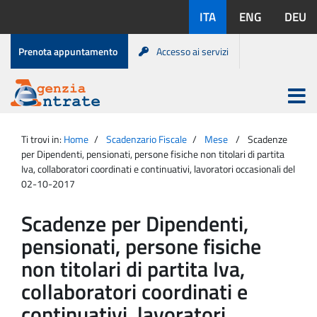
Salta
Lingue
ITA
ENG
DEU
al
disponibili:
contenuto
Menu
Prenota appuntamento
Accesso ai servizi
di
servizio
Apri
menu
Menu
Portale
princip
Agenzia
principale
Ti trovi in:
Home
Scadenzario Fiscale
Mese
Scadenze
Entrate
per Dipendenti, pensionati, persone fisiche non titolari di partita
Iva, collaboratori coordinati e continuativi, lavoratori occasionali del
02-10-2017
Scadenze per Dipendenti,
pensionati, persone fisiche
non titolari di partita Iva,
collaboratori coordinati e
continuativi, lavoratori