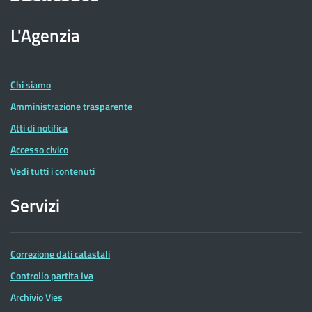
sito
dell'Agenzia
L'Agenzia
delle
Entrate
Chi siamo
Amministrazione trasparente
Atti di notifica
Accesso civico
Vedi tutti i contenuti
Servizi
Correzione dati catastali
Controllo partita Iva
Archivio Vies