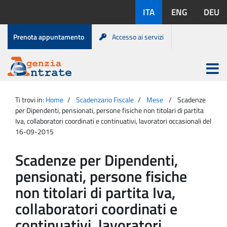
Salta
Lingue
ITA
ENG
DEU
al
disponibili:
contenuto
Menu
Prenota appuntamento
Accesso ai servizi
di
servizio
Apri
menu
Menu
Portale
princip
Agenzia
principale
Ti trovi in:
Home
Scadenzario Fiscale
Mese
Scadenze
Entrate
per Dipendenti, pensionati, persone fisiche non titolari di partita
Iva, collaboratori coordinati e continuativi, lavoratori occasionali del
16-09-2015
Scadenze per Dipendenti,
pensionati, persone fisiche
non titolari di partita Iva,
collaboratori coordinati e
continuativi, lavoratori