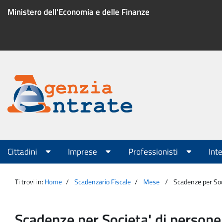
Salta
Ministero dell'Economia e delle Finanze
al
contenuto
Menu
di
servizio
Portale
Agenzia
Menu
Cittadini
Imprese
Professionisti
Int
principale
Entrate
Ti trovi in:
Home
Scadenzario Fiscale
Mese
Scadenze per Soc
Scadenze per Societa' di persone,