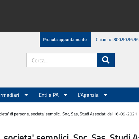
Prenota appuntamento
Chiamaci 800.90.96.96
Cerca
Cerca
nel
sito:
ermediari
Enti e PA
L'Agenzia
ieta' di persone, societa' semplici, Snc, Sas, Studi Associati del 16-09-2021
 societa' semplici, Snc, Sas, Studi