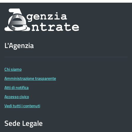
Informazioni
sul
sito
L'Agenzia
dell'Agenzia
delle
Entrate
Chi siamo
Amministrazione trasparente
Atti di notifica
Accesso civico
Vedi tutti i contenuti
Sede Legale