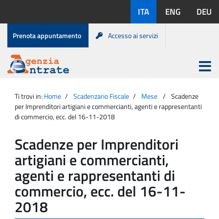
Salta
Lingue
ITA
ENG
DEU
al
disponibili:
contenuto
Menu
Prenota appuntamento
Accesso ai servizi
di
servizio
Apri
menu
Menu
Portale
princip
Agenzia
principale
Ti trovi in:
Home
Scadenzario Fiscale
Mese
Scadenze
Entrate
per Imprenditori artigiani e commercianti, agenti e rappresentanti
di commercio, ecc. del 16-11-2018
Scadenze per Imprenditori
artigiani e commercianti,
agenti e rappresentanti di
commercio, ecc. del 16-11-
2018