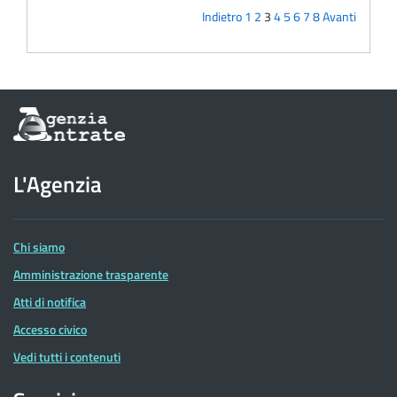
Indietro
1
2
3
4
5
6
7
8
Avanti
Informazioni
sul
sito
dell'Agenzia
L'Agenzia
delle
Entrate
Chi siamo
Amministrazione trasparente
Atti di notifica
Accesso civico
Vedi tutti i contenuti