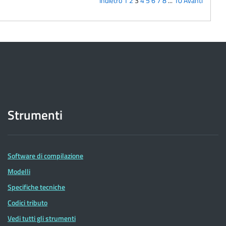
Indietro
1
2
3
4
5
6
7
8
...
10
Avanti
Strumenti
Software di compilazione
Modelli
Specifiche tecniche
Codici tributo
Vedi tutti gli strumenti