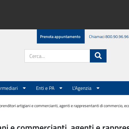
Prenota appuntamento
Chiamaci 800.90.96.96
Cerca
Cerca
nel
sito:
ermediari
Enti e PA
L'Agenzia
renditori artigiani e commercianti, agenti e rappresentanti di commercio, e
ani e commercianti, agenti e rappres