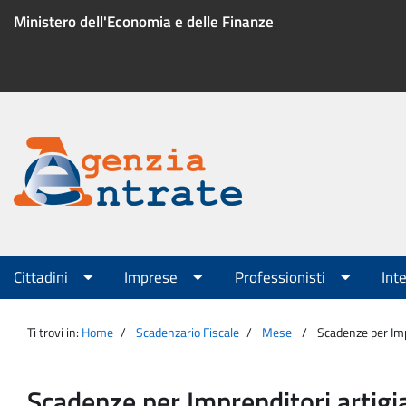
Salta
Ministero dell'Economia e delle Finanze
al
contenuto
Menu
di
servizio
Portale
Agenzia
Menu
Cittadini
Imprese
Professionisti
Int
principale
Entrate
Ti trovi in:
Home
Scadenzario Fiscale
Mese
Scadenze per Imp
Scadenze per Imprenditori artigi