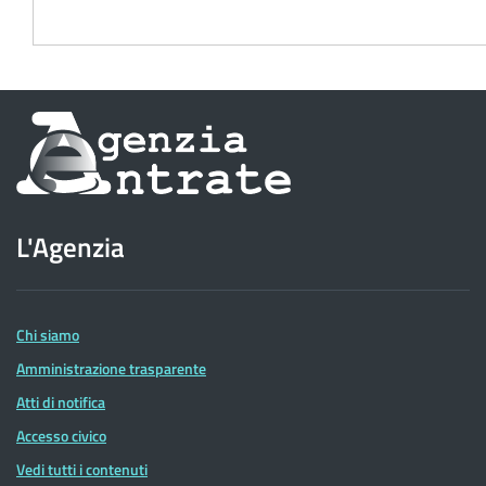
Informazioni
sul
sito
L'Agenzia
dell'Agenzia
delle
Entrate
Chi siamo
Amministrazione trasparente
Atti di notifica
Accesso civico
Vedi tutti i contenuti