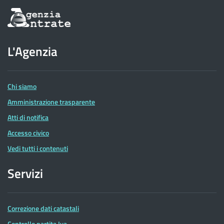
Informazioni
sul
sito
dell'Agenzia
L'Agenzia
delle
Entrate
Chi siamo
Amministrazione trasparente
Atti di notifica
Accesso civico
Vedi tutti i contenuti
Servizi
Correzione dati catastali
Controllo partita Iva