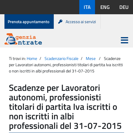
Salta
Lingue
ITA
ENG
DEU
al
disponibili:
contenuto
Menu
Prenota appuntamento
Accesso ai servizi
di
servizio
Apri
menu
Menu
Portale
princip
Agenzia
principale
Ti trovi in:
Home
Scadenzario Fiscale
Mese
Scadenze
Entrate
per Lavoratori autonomi, professionisti titolari di partita Iva iscritti
o non iscritti in albi professionali del 31-07-2015
Scadenze per Lavoratori
autonomi, professionisti
titolari di partita Iva iscritti o
non iscritti in albi
professionali del 31-07-2015