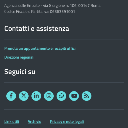
Agenzia delle Entrate - via Giorgione n. 106, 00147 Roma
Codice Fiscale e Partita Iva: 06363391001
Contatti e assistenza
Prenota un appuntamento e recapiti uffici
Direzioni regionali
Seguici su
Facebook
Twitter
Linkedin
Instagram
YouTube
RSS
Whatsapp
Altre
Link utili
Archivio
Privacy e note legali
informazioni