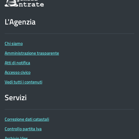
sul
sito
dell'Agenzia
L'Agenzia
delle
Entrate
Chi siamo
Amministrazione trasparente
Atti di notifica
Accesso civico
Vedi tutti i contenuti
Servizi
Correzione dati catastali
Controllo partita Iva
Archivio Vies