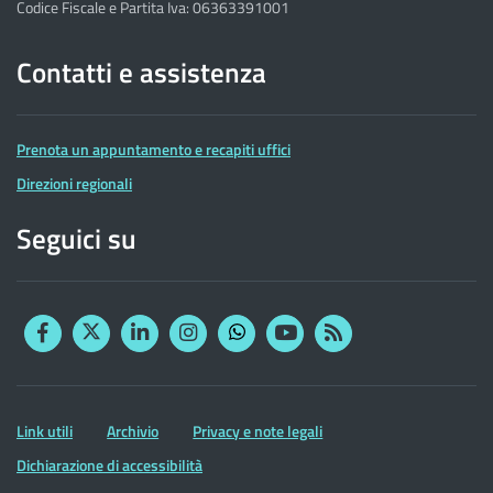
Codice Fiscale e Partita Iva: 06363391001
Contatti e assistenza
Prenota un appuntamento e recapiti uffici
Direzioni regionali
Seguici su
Facebook
Twitter
Linkedin
Instagram
YouTube
RSS
Whatsapp
Altre
Link utili
Archivio
Privacy e note legali
informazioni
Dichiarazione di accessibilità