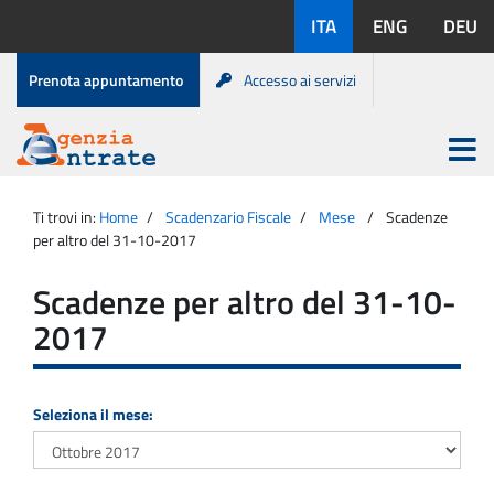
Salta
Lingue
ITA
ENG
DEU
al
disponibili:
contenuto
Menu
Prenota appuntamento
Accesso ai servizi
di
servizio
Apri
menu
Menu
Portale
princip
Agenzia
principale
Ti trovi in:
Home
Scadenzario Fiscale
Mese
Scadenze
Entrate
per altro del 31-10-2017
Scadenze per altro del 31-10-
2017
Seleziona il mese: