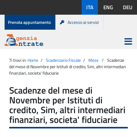
Salta
Lingue
ITA
ENG
DEU
al
disponibili:
contenuto
Menu
Prenota appuntamento
Accesso ai servizi
di
servizio
Apri
menu
Menu
Portale
princip
Agenzia
principale
Ti trovi in:
Home
Scadenzario Fiscale
Mese
Scadenze
Entrate
del mese di Novembre per Istituti di credito, Sim, altri intermediari
finanziari, societa' fiduciarie
Scadenze del mese di
Novembre per Istituti di
credito, Sim, altri intermediari
finanziari, societa' fiduciarie