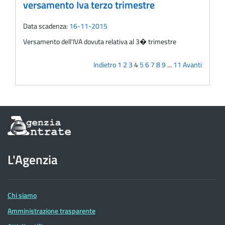
versamento Iva terzo trimestre
Data scadenza:
16-11-2015
Versamento dell'IVA dovuta relativa al 3� trimestre
Indietro
1
2
3
4
5
6
7
8
9
...
11
Avanti
Informazioni
sul
sito
dell'Agenzia
L'Agenzia
delle
Entrate
Chi siamo
Amministrazione trasparente