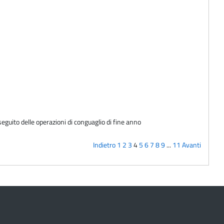
eguito delle operazioni di conguaglio di fine anno
Indietro
1
2
3
4
5
6
7
8
9
...
11
Avanti