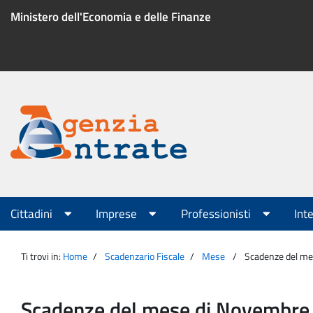
Salta
Ministero dell'Economia e delle Finanze
al
contenuto
Menu
di
servizio
Portale
Agenzia
Menu
Cittadini
Imprese
Professionisti
Int
principale
Entrate
Ti trovi in:
Home
Scadenzario Fiscale
Mese
Scadenze del mese
Scadenze del mese di Novembre per