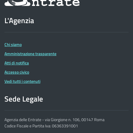
sul
sito
L'Agenzia
dell'Agenzia
delle
Entrate
Chi siamo
Amministrazione trasparente
Atti di notifica
Accesso civico
Vedi tutti i contenuti
Sede Legale
Agenzia delle Entrate - via Giorgione n. 106, 00147 Roma
Codice Fiscale e Partita Iva: 06363391001