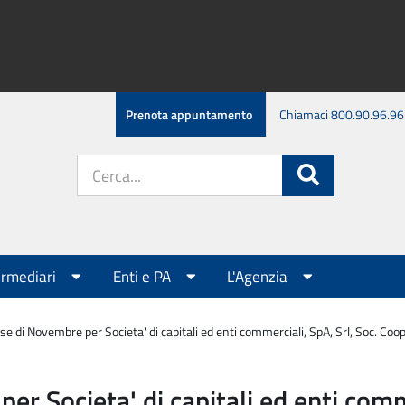
Prenota appuntamento
Chiamaci 800.90.96.96
Cerca
Cerca
nel
sito:
ermediari
Enti e PA
L'Agenzia
 di Novembre per Societa' di capitali ed enti commerciali, SpA, Srl, Soc. Coopera
 Societa' di capitali ed enti comme