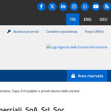
Twitter
R
Facebook
Linkedin
Instagram
You tube
Whatsapp
ITA
ENG
DEU
Accesso ai servizi
Contatti e assistenza
Trova l'ufficio
Portale
Agenzia
Entrate-
Area riservata
Riscossione
tive, Sapa, Enti pubblici e privati diversi dalle societa'
rciali, SpA, Srl, Soc.