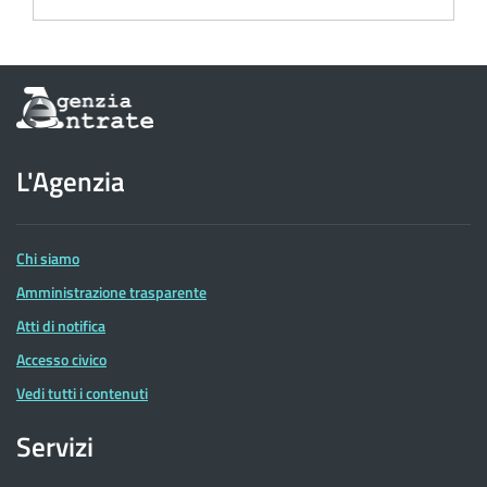
Informazioni
sul
sito
dell'Agenzia
L'Agenzia
delle
Entrate
Chi siamo
Amministrazione trasparente
Atti di notifica
Accesso civico
Vedi tutti i contenuti
Servizi