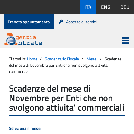
Salta
Lingue
ITA
ENG
DEU
al
disponibili:
contenuto
Menu
Prenota appuntamento
Accesso ai servizi
di
servizio
Apri
menu
Menu
Portale
princip
Agenzia
principale
Ti trovi in:
Home
Scadenzario Fiscale
Mese
Scadenze
Entrate
del mese di Novembre per Enti che non svolgono attivita'
commerciali
Scadenze del mese di
Novembre per Enti che non
svolgono attivita' commerciali
Seleziona il mese: