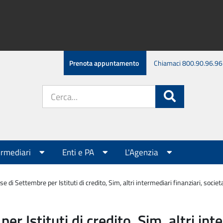
Prenota appuntamento
Chiamaci 800.90.96.96
Cerca
Cerca
nel
sito:
ermediari
Enti e PA
L'Agenzia
 di Settembre per Istituti di credito, Sim, altri intermediari finanziari, societa
 Istituti di credito, Sim, altri inte