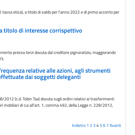
 tassa etica), a titolo di saldo per l'anno 2022 e di primo acconto per
 titolo di interesse corrispettivo
ramento presso terzi dovuta dal creditore pignoratizio, maggiorando
51%
requenza relative alle azioni, agli strumenti
i effettuate dai soggetti deleganti
/2012 (c.d. Tobin Tax) dovuta sugli ordini relativi ai trasferimenti
lori mobiliari di cui all'art. 1, comma 492, della Legge n. 228/2012,
Indietro
1
2
3
4
5
6
7
Avanti