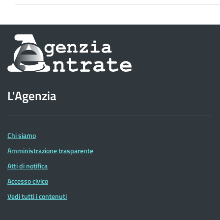
Informazioni
sul
sito
L'Agenzia
dell'Agenzia
delle
Entrate
Chi siamo
Amministrazione trasparente
Atti di notifica
Accesso civico
Vedi tutti i contenuti