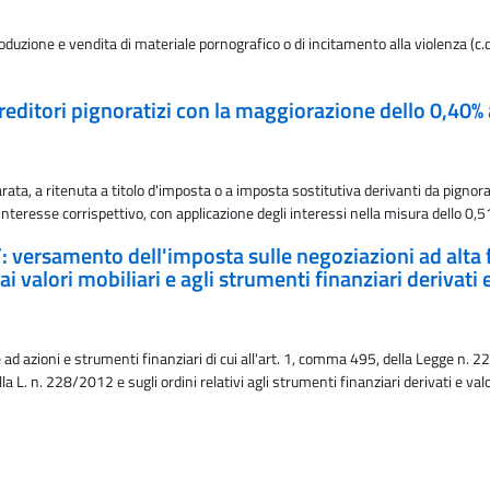
uzione e vendita di materiale pornografico o di incitamento alla violenza (c.d.
creditori pignoratizi con la maggiorazione dello 0,40% a
rata, a ritenuta a titolo d'imposta o a imposta sostitutiva derivanti da pigno
interesse corrispettivo, con applicazione degli interessi nella misura dello 0,
 versamento dell'imposta sulle negoziazioni ad alta f
, ai valori mobiliari e agli strumenti finanziari derivat
d azioni e strumenti finanziari di cui all'art. 1, comma 495, della Legge n. 228
lla L. n. 228/2012 e sugli ordini relativi agli strumenti finanziari derivati e va