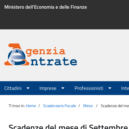
Salta
Ministero dell'Economia e delle Finanze
al
contenuto
Menu
di
servizio
Portale
Agenzia
Menu
Cittadini
Imprese
Professionisti
Int
principale
Entrate
Ti trovi in:
Home
Scadenzario Fiscale
Mese
Scadenze del mese
Scadenze del mese di Settembre per