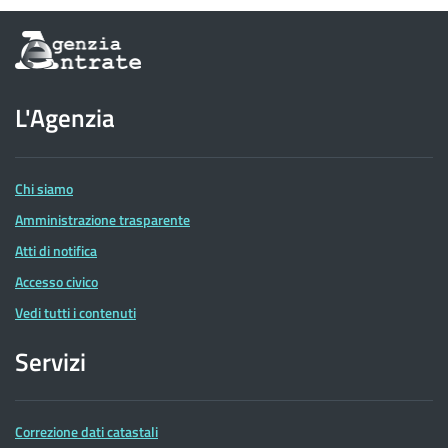
Informazioni
sul
sito
dell'Agenzia
L'Agenzia
delle
Entrate
Chi siamo
Amministrazione trasparente
Atti di notifica
Accesso civico
Vedi tutti i contenuti
Servizi
Correzione dati catastali