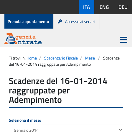
Salta
Lingue
ITA
ENG
DEU
al
disponibili:
contenuto
Menu
Prenota appuntamento
Accesso ai servizi
di
servizio
Apri
menu
Menu
Portale
princip
Agenzia
principale
Ti trovi in:
Home
Scadenzario Fiscale
Mese
Scadenze
Entrate
del 16-01-2014 raggruppate per Adempimento
Scadenze del 16-01-2014
raggruppate per
Adempimento
Seleziona il mese: