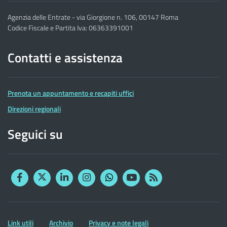
Agenzia delle Entrate - via Giorgione n. 106, 00147 Roma
Codice Fiscale e Partita Iva: 06363391001
Contatti e assistenza
Prenota un appuntamento e recapiti uffici
Direzioni regionali
Seguici su
Facebook
Twitter
Linkedin
Instagram
YouTube
RSS
Whatsapp
Altre
Link utili
Archivio
Privacy e note legali