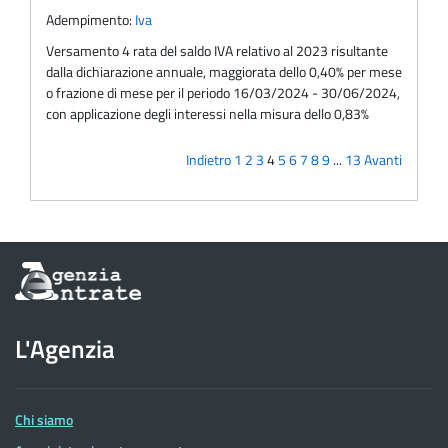
Adempimento:
Iva
Versamento 4 rata del saldo IVA relativo al 2023 risultante
dalla dichiarazione annuale, maggiorata dello 0,40% per mese
o frazione di mese per il periodo 16/03/2024 - 30/06/2024,
con applicazione degli interessi nella misura dello 0,83%
Indietro
1
2
3
4
5
6
7
8
9
...
13
Avanti
Informazioni
sul
sito
dell'Agenzia
L'Agenzia
delle
Entrate
Chi siamo