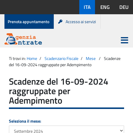
Salta
Lingue
ITA
ENG
DEU
al
disponibili:
contenuto
Menu
Prenota appuntamento
Accesso ai servizi
di
servizio
Apri
menu
Menu
Portale
princip
Agenzia
principale
Ti trovi in:
Home
Scadenzario Fiscale
Mese
Scadenze
Entrate
del 16-09-2024 raggruppate per Adempimento
Scadenze del 16-09-2024
raggruppate per
Adempimento
Seleziona il mese: