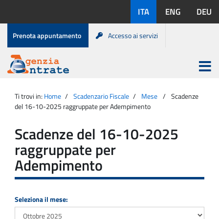
Salta
Lingue
ITA
ENG
DEU
al
disponibili:
contenuto
Menu
Prenota appuntamento
Accesso ai servizi
di
servizio
Apri
menu
Menu
Portale
princip
Agenzia
principale
Ti trovi in:
Home
Scadenzario Fiscale
Mese
Scadenze
Entrate
del 16-10-2025 raggruppate per Adempimento
Scadenze del 16-10-2025
raggruppate per
Adempimento
Seleziona il mese: