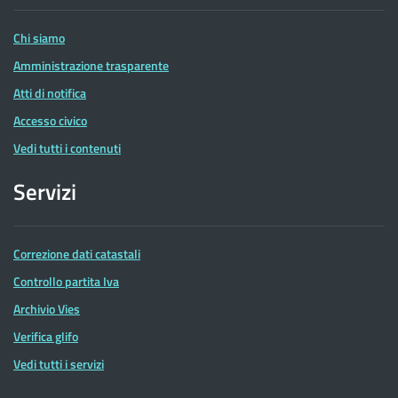
Entrate
Chi siamo
Amministrazione trasparente
Atti di notifica
Accesso civico
Vedi tutti i contenuti
Servizi
Correzione dati catastali
Controllo partita Iva
Archivio Vies
Verifica glifo
Vedi tutti i servizi