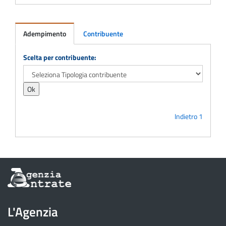
Adempimento
Contribuente
Adempimento
Scelta per contribuente:
Indietro
1
Informazioni
sul
sito
dell'Agenzia
L'Agenzia
delle