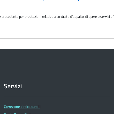
recedente per prestazioni relative a contratti d'appalto, di opere o servizi ef
Servizi
Correzione dati catastali