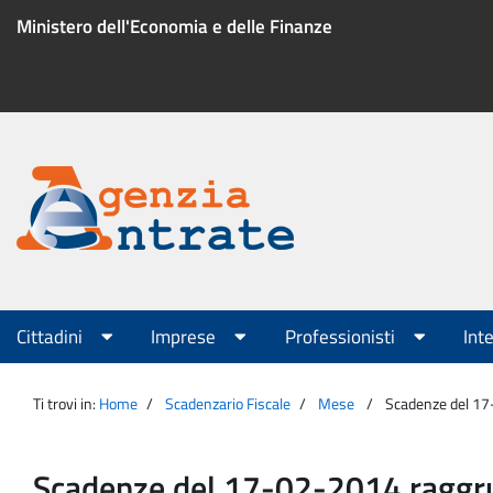
Salta
Ministero dell'Economia e delle Finanze
al
contenuto
Menu
di
servizio
Portale
Agenzia
Menu
Cittadini
Imprese
Professionisti
Int
principale
Entrate
Ti trovi in:
Home
Scadenzario Fiscale
Mese
Scadenze del 1
Scadenze del 17-02-2014 ragg