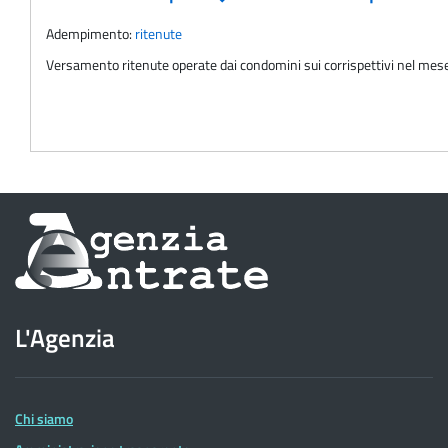
Adempimento:
ritenute
Versamento ritenute operate dai condomini sui corrispettivi nel mese p
Informazioni
sul
sito
L'Agenzia
dell'Agenzia
delle
Entrate
Chi siamo