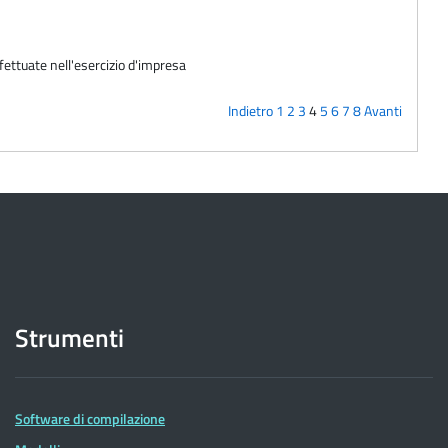
fettuate nell'esercizio d'impresa
Indietro
1
2
3
4
5
6
7
8
Avanti
Strumenti
Software di compilazione