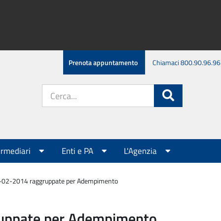
Prenota appuntamento
Chiamaci 800.90.96.96
Cerca
Cerca
nel
sito:
ermediari
Enti e PA
L'Agenzia
7-02-2014 raggruppate per Adempimento
ruppate per Adempimento