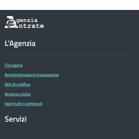
Informazioni
sul
sito
dell'Agenzia
L'Agenzia
delle
Entrate
Chi siamo
Amministrazione trasparente
Atti di notifica
Accesso civico
Vedi tutti i contenuti
Servizi