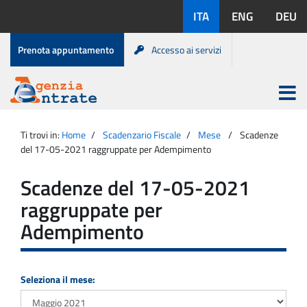
Salta
Lingue
ITA
ENG
DEU
al
disponibili:
contenuto
Menu
Prenota appuntamento
Accesso ai servizi
di
servizio
Apri
menu
Menu
Portale
princip
Agenzia
principale
Ti trovi in:
Home
Scadenzario Fiscale
Mese
Scadenze
Entrate
del 17-05-2021 raggruppate per Adempimento
Scadenze del 17-05-2021
raggruppate per
Adempimento
Seleziona il mese: