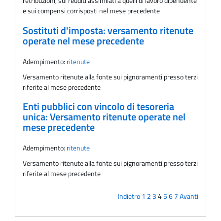
retribuzioni, sui redditi assimilati a quelli di lavoro dipendente
e sui compensi corrisposti nel mese precedente
Sostituti d'imposta: versamento ritenute
operate nel mese precedente
Adempimento:
ritenute
Versamento ritenute alla fonte sui pignoramenti presso terzi
riferite al mese precedente
Enti pubblici con vincolo di tesoreria
unica: Versamento ritenute operate nel
mese precedente
Adempimento:
ritenute
Versamento ritenute alla fonte sui pignoramenti presso terzi
riferite al mese precedente
Indietro
1
2
3
4
5
6
7
Avanti