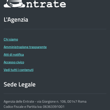
sul
sito
L'Agenzia
dell'Agenzia
delle
Entrate
Chi siamo
Amministrazione trasparente
Atti di notifica
Accesso civico
Vedi tutti i contenuti
Sede Legale
Agenzia delle Entrate - via Giorgione n. 106, 00147 Roma
Codice Fiscale e Partita Iva: 06363391001