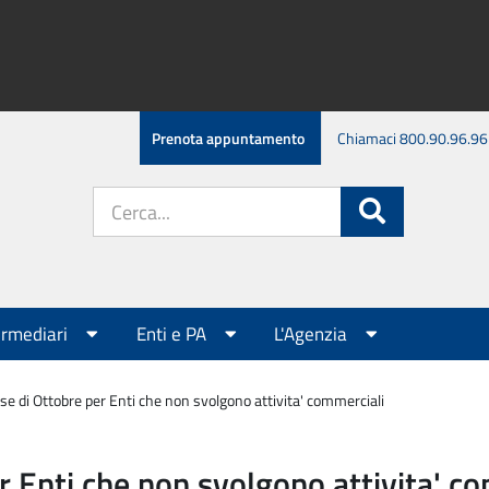
Prenota appuntamento
Chiamaci 800.90.96.96
Cerca
Cerca
nel
sito:
ermediari
Enti e PA
L'Agenzia
e di Ottobre per Enti che non svolgono attivita' commerciali
 Enti che non svolgono attivita' c