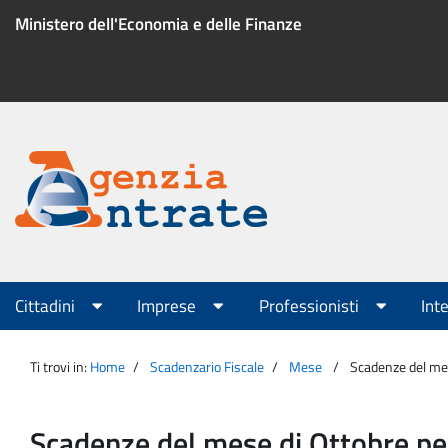
Salta
Ministero dell'Economia e delle Finanze
al
contenuto
Menu
di
servizio
Portale
Agenzia
Menu
Cittadini
Imprese
Professionisti
Int
principale
Entrate
Ti trovi in:
Home
Scadenzario Fiscale
Mese
Scadenze del mes
Scadenze del mese di Ottobre per