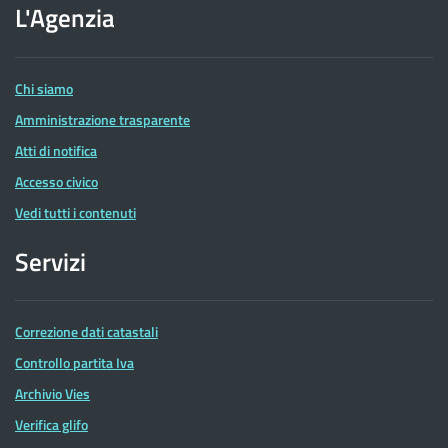
dell'Agenzia
L'Agenzia
delle
Entrate
Chi siamo
Amministrazione trasparente
Atti di notifica
Accesso civico
Vedi tutti i contenuti
Servizi
Correzione dati catastali
Controllo partita Iva
Archivio Vies
Verifica glifo