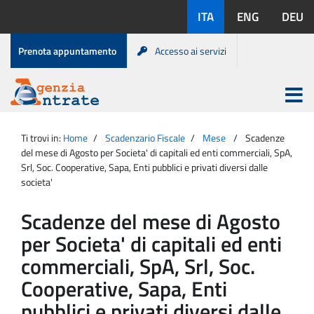
Salta
Lingue
ITA
ENG
DEU
al
disponibili:
contenuto
Menu
Prenota appuntamento
Accesso ai servizi
di
servizio
Apri
menu
Menu
Portale
princip
Agenzia
principale
Ti trovi in:
Home
Scadenzario Fiscale
Mese
Scadenze
Entrate
del mese di Agosto per Societa' di capitali ed enti commerciali, SpA,
Srl, Soc. Cooperative, Sapa, Enti pubblici e privati diversi dalle
societa'
Scadenze del mese di Agosto
per Societa' di capitali ed enti
commerciali, SpA, Srl, Soc.
Cooperative, Sapa, Enti
pubblici e privati diversi dalle