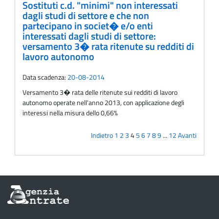
Sostituti c.d. "minimi" non interessati
dagli studi di settore e che non
partecipano in societ� e/o enti
interessati dagli studi di settore:
versamento 3� rata ritenute su redditi di
lavoro autonomo
Data scadenza:
20-08-2014
Versamento 3� rata delle ritenute sui redditi di lavoro
autonomo operate nell'anno 2013, con applicazione degli
interessi nella misura dello 0,66%
Indietro
1
2
3
4
5
6
7
8
9
...
12
Avanti
Informazioni
sul
sito