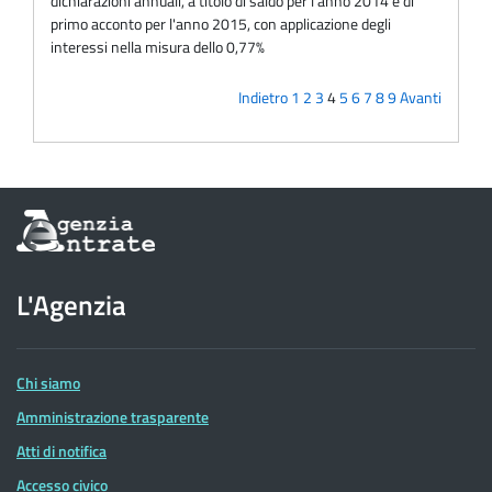
dichiarazioni annuali, a titolo di saldo per l'anno 2014 e di
primo acconto per l'anno 2015, con applicazione degli
interessi nella misura dello 0,77%
Indietro
1
2
3
4
5
6
7
8
9
Avanti
Informazioni
sul
sito
dell'Agenzia
L'Agenzia
delle
Entrate
Chi siamo
Amministrazione trasparente
Atti di notifica
Accesso civico