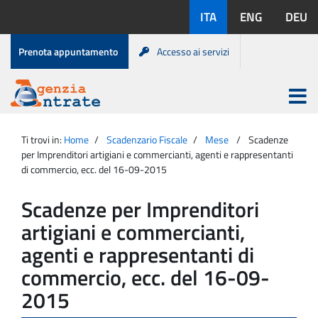
Salta
Lingue
ITA
ENG
DEU
al
disponibili:
contenuto
Menu
Prenota appuntamento
Accesso ai servizi
di
servizio
Apri
menu
Menu
Portale
princip
Agenzia
principale
Ti trovi in:
Home
Scadenzario Fiscale
Mese
Scadenze
Entrate
per Imprenditori artigiani e commercianti, agenti e rappresentanti
di commercio, ecc. del 16-09-2015
Scadenze per Imprenditori
artigiani e commercianti,
agenti e rappresentanti di
commercio, ecc. del 16-09-
2015