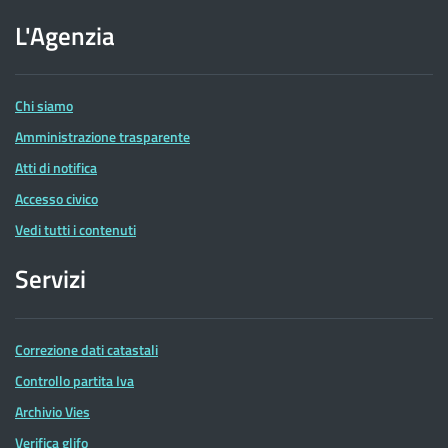
sito
dell'Agenzia
L'Agenzia
delle
Entrate
Chi siamo
Amministrazione trasparente
Atti di notifica
Accesso civico
Vedi tutti i contenuti
Servizi
Correzione dati catastali
Controllo partita Iva
Archivio Vies
Verifica glifo