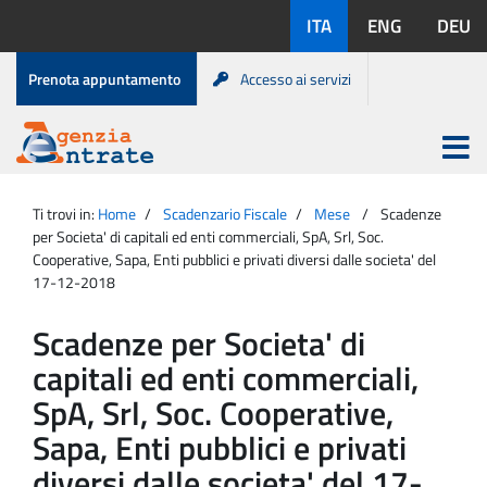
Salta
Lingue
ITA
ENG
DEU
al
disponibili:
contenuto
Menu
Prenota appuntamento
Accesso ai servizi
di
servizio
Apri
menu
Menu
Portale
princip
Agenzia
principale
Ti trovi in:
Home
Scadenzario Fiscale
Mese
Scadenze
Entrate
per Societa' di capitali ed enti commerciali, SpA, Srl, Soc.
Cooperative, Sapa, Enti pubblici e privati diversi dalle societa' del
17-12-2018
Scadenze per Societa' di
capitali ed enti commerciali,
SpA, Srl, Soc. Cooperative,
Sapa, Enti pubblici e privati
diversi dalle societa' del 17-