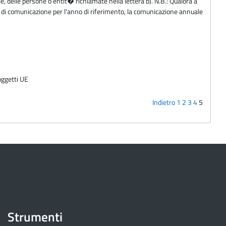
ile, delle persone o entit� richiamate nella lettera b). N.B.: Qualora a
to di comunicazione per l'anno di riferimento, la comunicazione annuale
oggetti UE
Indietro
1
2
3
4
5
Strumenti