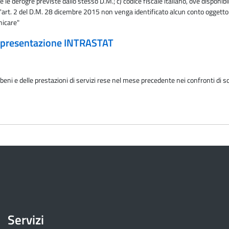
lve le derogre previste dallo stesso D.M.; c) codice fiscale italiano, ove disponib
 all'art. 2 del D.M. 28 dicembre 2015 non venga identificato alcun conto ogget
nicare"
: presentazione INTRASTAT
 beni e delle prestazioni di servizi rese nel mese precedente nei confronti di s
Servizi