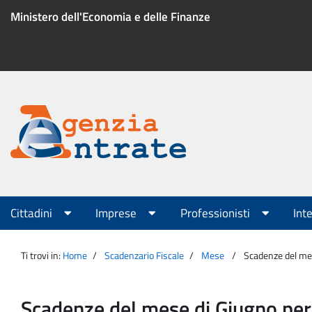
Salta
Ministero dell'Economia e delle Finanze
al
contenuto
Menu
di
servizio
Portale
Agenzia
Menu
Cittadini
Imprese
Professionisti
Int
principale
Entrate
Ti trovi in:
Home
Scadenzario Fiscale
Mese
Scadenze del mese 
Scadenze del mese di Giugno per Is