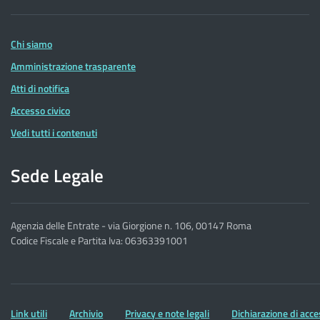
delle
Entrate
Chi siamo
Amministrazione trasparente
Atti di notifica
Accesso civico
Vedi tutti i contenuti
Sede Legale
Agenzia delle Entrate - via Giorgione n. 106, 00147 Roma
Codice Fiscale e Partita Iva: 06363391001
Altre
Link utili
Archivio
Privacy e note legali
Dichiarazione di acce