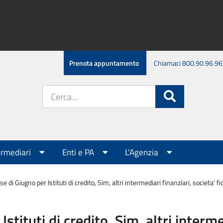
Prenota appuntamento
Chiamaci 800.90.96.96
Cerca
Cerca
nel
sito:
ermediari
Enti e PA
L'Agenzia
di Giugno per Istituti di credito, Sim, altri intermediari finanziari, societa' fi
tituti di credito, Sim, altri intermed