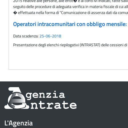
2015 relative alle persone, alle entit� e ai conti ivi indicati, fatte sa
seguito delle procedure di adeguata verifica in materia fiscale di cui
� effettuata nella forma di "Comunicazione di assenza dati da comu
Operatori intracomunitari con obbligo mensile
Data scadenza:
25-06-2018
Presentazione degli elenchi riepilogativi (INTRASTAT) delle cessioni di
Informazioni
sul
sito
L'Agenzia
dell'Agenzia