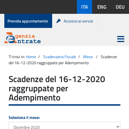
Salta
Lingue
ITA
ENG
DEU
al
disponibili:
contenuto
Menu
Prenota appuntamento
Accesso ai servizi
di
servizio
Apri
menu
Menu
Portale
princip
Agenzia
principale
Ti trovi in:
Home
Scadenzario Fiscale
Mese
Scadenze
Entrate
del 16-12-2020 raggruppate per Adempimento
Scadenze del 16-12-2020
raggruppate per
Adempimento
Seleziona il mese: