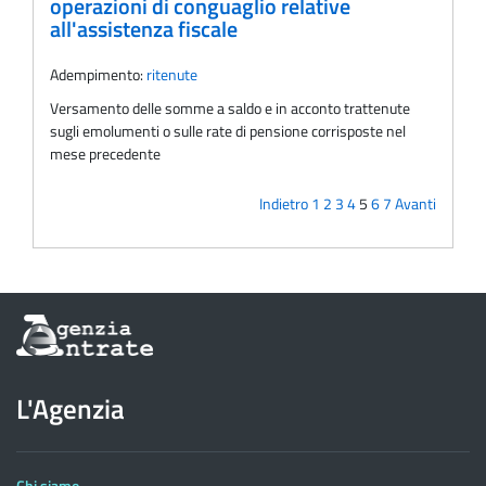
operazioni di conguaglio relative
all'assistenza fiscale
Adempimento:
ritenute
Versamento delle somme a saldo e in acconto trattenute
sugli emolumenti o sulle rate di pensione corrisposte nel
mese precedente
Indietro
1
2
3
4
5
6
7
Avanti
Informazioni
sul
sito
dell'Agenzia
L'Agenzia
delle
Entrate
Chi siamo