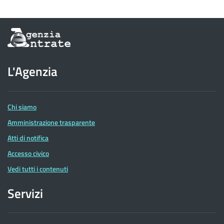
Informazioni
sul
sito
dell'Agenzia
L'Agenzia
delle
Entrate
Chi siamo
Amministrazione trasparente
Atti di notifica
Accesso civico
Vedi tutti i contenuti
Servizi