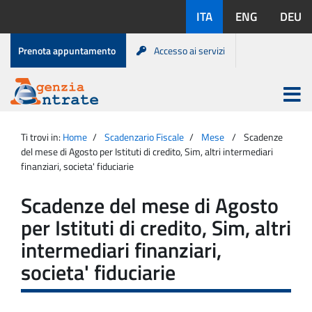
Salta
Lingue
ITA
ENG
DEU
al
disponibili:
contenuto
Menu
Prenota appuntamento
Accesso ai servizi
di
servizio
Apri
menu
Menu
Portale
princip
Agenzia
principale
Ti trovi in:
Home
Scadenzario Fiscale
Mese
Scadenze
Entrate
del mese di Agosto per Istituti di credito, Sim, altri intermediari
finanziari, societa' fiduciarie
Scadenze del mese di Agosto
per Istituti di credito, Sim, altri
intermediari finanziari,
societa' fiduciarie