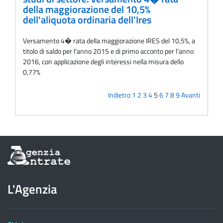
della maggiorazione del 10,5%
dell'aliquota ordinaria dell'Ires
Versamento 4� rata della maggiorazione IRES del 10,5%, a
titolo di saldo per l'anno 2015 e di primo acconto per l'anno
2016, con applicazione degli interessi nella misura dello
0,77%
Indietro
1
2
3
4
5
6
7
8
9
Avanti
Informazioni
sul
sito
dell'Agenzia
L'Agenzia
delle
Entrate