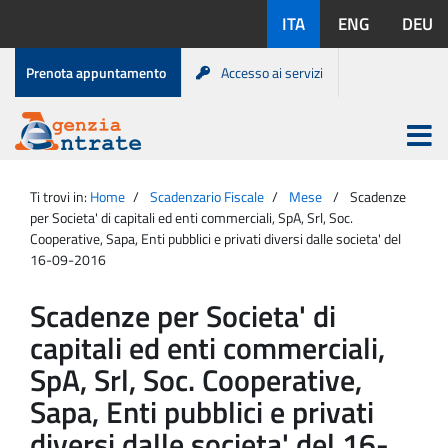
Salta
Lingue
ITA
ENG
DEU
al
disponibili:
contenuto
Menu
Prenota appuntamento
Accesso ai servizi
di
servizio
Apri
menu
Menu
Portale
princip
Agenzia
principale
Ti trovi in:
Home
Scadenzario Fiscale
Mese
Scadenze
Entrate
per Societa' di capitali ed enti commerciali, SpA, Srl, Soc.
Cooperative, Sapa, Enti pubblici e privati diversi dalle societa' del
16-09-2016
Scadenze per Societa' di
capitali ed enti commerciali,
SpA, Srl, Soc. Cooperative,
Sapa, Enti pubblici e privati
diversi dalle societa' del 16-