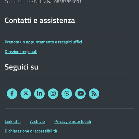
Codice Fiscale e Partita Iva: 06363391001
Contatti e assistenza
Prenota un appuntamento e recapiti uffici
Direzioni regionali
Seguici su
Facebook
Twitter
Linkedin
Instagram
YouTube
RSS
Whatsapp
Altre
Link utili
Archivio
Privacy e note legali
informazioni
Dichiarazione di accessibilità