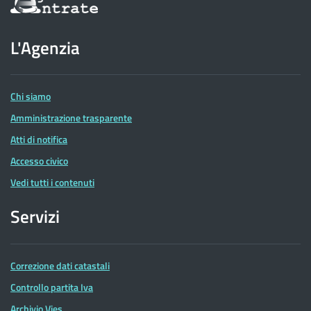
sul
sito
dell'Agenzia
L'Agenzia
delle
Entrate
Chi siamo
Amministrazione trasparente
Atti di notifica
Accesso civico
Vedi tutti i contenuti
Servizi
Correzione dati catastali
Controllo partita Iva
Archivio Vies