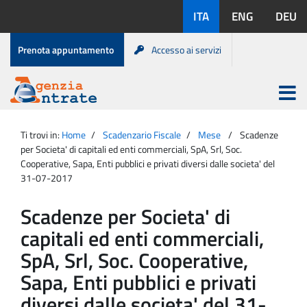
Salta
Lingue
ITA
ENG
DEU
al
disponibili:
contenuto
Menu
Prenota appuntamento
Accesso ai servizi
di
servizio
Apri
menu
Menu
Portale
princip
Agenzia
principale
Ti trovi in:
Home
Scadenzario Fiscale
Mese
Scadenze
Entrate
per Societa' di capitali ed enti commerciali, SpA, Srl, Soc.
Cooperative, Sapa, Enti pubblici e privati diversi dalle societa' del
31-07-2017
Scadenze per Societa' di
capitali ed enti commerciali,
SpA, Srl, Soc. Cooperative,
Sapa, Enti pubblici e privati
diversi dalle societa' del 31-