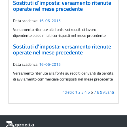
Sostituti d'imposta: versamento ritenute
operate nel mese precedente
Data scadenza:
16-06-2015
Versamento ritenute alla fonte sui redditi di lavoro
dipendente e assimilati corrisposti nel mese precedente
Sostituti d'imposta: versamento ritenute
operate nel mese precedente
Data scadenza:
16-06-2015
Versamento ritenute alla fonte su redditi derivanti da perdita
di avviamento commerciale corrisposti nel mese precedente
Indietro
1
2
3
4
5
6
7
8
9
Avanti
Informazioni