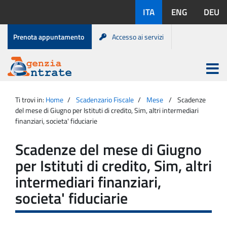
Salta
Lingue
ITA
ENG
DEU
al
disponibili:
contenuto
Menu
Prenota appuntamento
Accesso ai servizi
di
servizio
Apri
menu
Menu
Portale
princip
Agenzia
principale
Ti trovi in:
Home
Scadenzario Fiscale
Mese
Scadenze
Entrate
del mese di Giugno per Istituti di credito, Sim, altri intermediari
finanziari, societa' fiduciarie
Scadenze del mese di Giugno
per Istituti di credito, Sim, altri
intermediari finanziari,
societa' fiduciarie