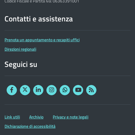
Codice Fiscale e Partita Iva: 06363391001
Contatti e assistenza
Prenota un appuntamento e recapiti uffici
Direzioni regionali
Seguici su
Facebook
Twitter
Linkedin
Instagram
YouTube
RSS
Whatsapp
Altre
Link utili
Archivio
Privacy e note legali
informazioni
Dichiarazione di accessibilità