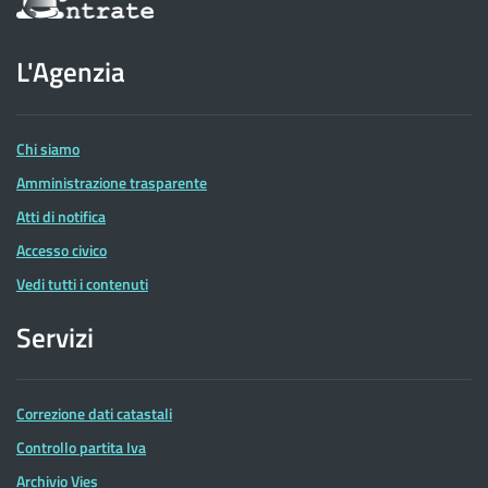
sul
sito
dell'Agenzia
L'Agenzia
delle
Entrate
Chi siamo
Amministrazione trasparente
Atti di notifica
Accesso civico
Vedi tutti i contenuti
Servizi
Correzione dati catastali
Controllo partita Iva
Archivio Vies