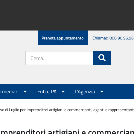
Prenota appuntamento
Chiamaci 800.90.96.96
Cerca
Cerca
nel
sito:
ermediari
Enti e PA
L'Agenzia
e di Luglio per Imprenditori artigiani e commercianti, agenti e rappresentant
mprenditori artigiani e commerciant