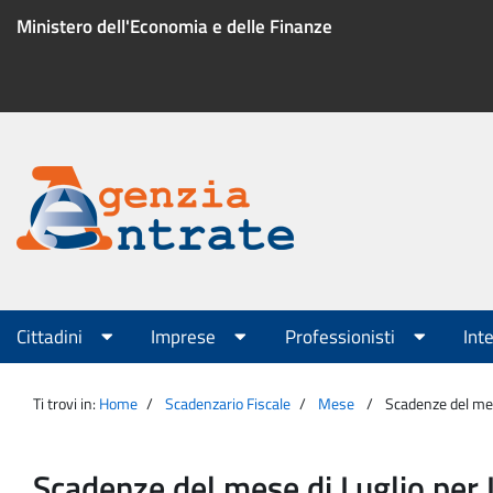
Salta
Ministero dell'Economia e delle Finanze
al
contenuto
Menu
di
servizio
Portale
Agenzia
Menu
Cittadini
Imprese
Professionisti
Int
principale
Entrate
Ti trovi in:
Home
Scadenzario Fiscale
Mese
Scadenze del mes
Scadenze del mese di Luglio per I