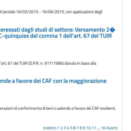
r il periodo 16/03/2015 - 16/06/2015, con applicazione degli
interessati dagli studi di settore: Versamento 2�
) a C-quinquies del comma 1 dell'art. 67 del TUIR
l'art. 67 del TUIR (D.P.R. n. 917/1986) dovuta in base alla
ziende a favore dei CAF con la maggiorazione
perazioni di conferimento di beni o aziende a favore dei CAF residenti,
Indietro
1
2
3
4
5
6
7
8
9
10
11
...
16
Avanti