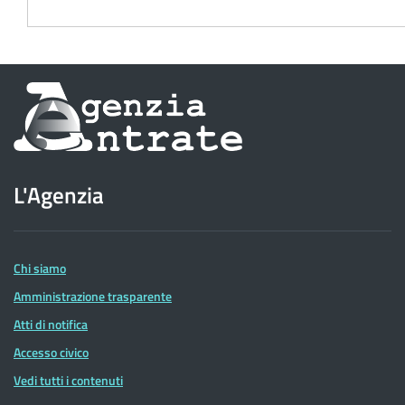
Informazioni
sul
sito
L'Agenzia
dell'Agenzia
delle
Entrate
Chi siamo
Amministrazione trasparente
Atti di notifica
Accesso civico
Vedi tutti i contenuti