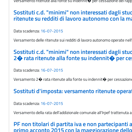
Versamento ritenute alla fonte su indennit� per cessazione del rappor
Sostituti c.d. "minimi" non interessati dagli stu
ritenute su redditi di lavoro autonomo con la ma
Data scadenza:
16-07-2015
Versamento delle ritenute sui redditi di lavoro autonomo operate nell
Sostituti c.d. "minimi" non interessati dagli stu
2� rata ritenute alla fonte su indennit� per c
Data scadenza:
16-07-2015
Versamento 2� rata ritenute alla fonte su indennit� per cessazione d
Sostituti d'imposta: versamento ritenute oper
Data scadenza:
16-07-2015
Versamento della rata dell'addizionale comunale all'Irpef trattenuta 
PF non titolari di partita iva e non partecipanti 
primo acconto 2015 con la maggiorazione dello 0