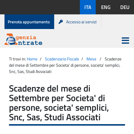
Salta
Lingue
ITA
ENG
DEU
al
disponibili:
contenuto
Menu
Prenota appuntamento
Accesso ai servizi
di
servizio
Apri
menu
Menu
Portale
princip
Agenzia
principale
Ti trovi in:
Home
Scadenzario Fiscale
Mese
Scadenze
Entrate
del mese di Settembre per Societa' di persone, societa' semplici,
Snc, Sas, Studi Associati
Scadenze del mese di
Settembre per Societa' di
persone, societa' semplici,
Snc, Sas, Studi Associati