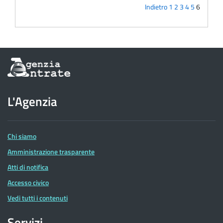
Indietro
1
2
3
4
5
6
Informazioni
sul
sito
dell'Agenzia
L'Agenzia
delle
Entrate
Chi siamo
Amministrazione trasparente
Atti di notifica
Accesso civico
Vedi tutti i contenuti
Servizi