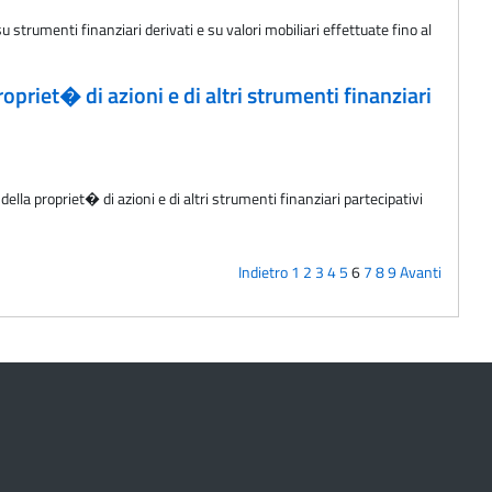
 strumenti finanziari derivati e su valori mobiliari effettuate fino al
priet� di azioni e di altri strumenti finanziari
ella propriet� di azioni e di altri strumenti finanziari partecipativi
Indietro
1
2
3
4
5
6
7
8
9
Avanti