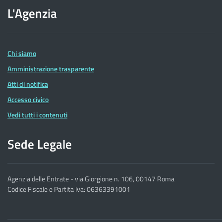
L'Agenzia
dell'Agenzia
delle
Entrate
Chi siamo
Amministrazione trasparente
Atti di notifica
Accesso civico
Vedi tutti i contenuti
Sede Legale
Agenzia delle Entrate - via Giorgione n. 106, 00147 Roma
Codice Fiscale e Partita Iva: 06363391001