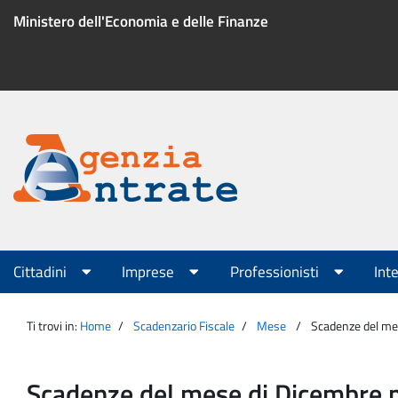
Salta
Ministero dell'Economia e delle Finanze
al
contenuto
Menu
di
servizio
Portale
Agenzia
Menu
Cittadini
Imprese
Professionisti
Int
principale
Entrate
Ti trovi in:
Home
Scadenzario Fiscale
Mese
Scadenze del mese
Scadenze del mese di Dicembre per 