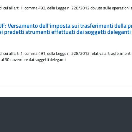
di cui all'art. 1, comma 492, della Legge n. 228/2012 dovuta sulle operazioni su
F: Versamento dell'imposta sui trasferimenti della pro
ei predetti strumenti effettuati dai soggetti deleganti
i cui all'art. 1, comma 491, della Legge n. 228/2012 relativa ai trasferimenti d
o al 30 novembre dai soggetti deleganti