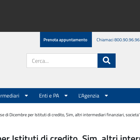
Prenota appuntamento
Chiamaci 800.90.96.96
Cerca
Cerca
nel
sito:
ermediari
Enti e PA
L'Agenzia
 di Dicembre per Istituti di credito, Sim, altri intermediari finanziari, societa'
Istituti di credito, Sim, altri inter