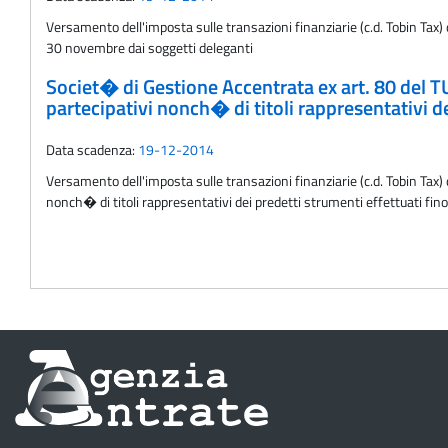
Versamento dell'imposta sulle transazioni finanziarie (c.d. Tobin Tax) 
30 novembre dai soggetti deleganti
Societ� di Gestione Accentrata ex art. 80 del TU
partecipativi nonch� di titoli rappresentativi d
Data scadenza:
19-12-2014
Versamento dell'imposta sulle transazioni finanziarie (c.d. Tobin Tax) d
nonch� di titoli rappresentativi dei predetti strumenti effettuati fin
Informazioni
sul
sito