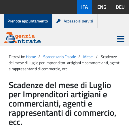
Salta
Lingue
ITA
ENG
DEU
al
disponibili:
contenuto
Menu
Prenota appuntamento
Accesso ai servizi
di
servizio
Apri
menu
Menu
Portale
princip
Agenzia
principale
Ti trovi in:
Home
Scadenzario Fiscale
Mese
Scadenze
Entrate
del mese di Luglio per Imprenditori artigiani e commercianti, agenti
e rappresentanti di commercio, ecc.
Scadenze del mese di Luglio
per Imprenditori artigiani e
commercianti, agenti e
rappresentanti di commercio,
ecc.