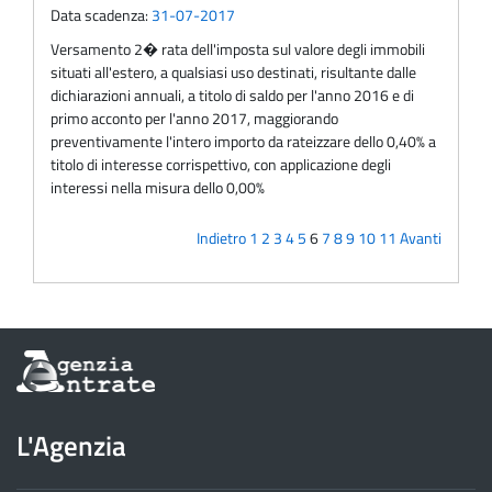
Data scadenza:
31-07-2017
Versamento 2� rata dell'imposta sul valore degli immobili
situati all'estero, a qualsiasi uso destinati, risultante dalle
dichiarazioni annuali, a titolo di saldo per l'anno 2016 e di
primo acconto per l'anno 2017, maggiorando
preventivamente l'intero importo da rateizzare dello 0,40% a
titolo di interesse corrispettivo, con applicazione degli
interessi nella misura dello 0,00%
Indietro
1
2
3
4
5
6
7
8
9
10
11
Avanti
Informazioni
sul
sito
dell'Agenzia
L'Agenzia
delle
Entrate