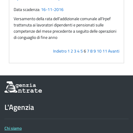
Data scadenza:
16-11-2016
Versamento della rata dell'addizionale comunale all'Irpef
trattenuta ai lavoratori dipendenti e pensionati sulle
competenze del mese precedente a seguito delle operazioni
di conguaglio di fine anno
Indietro
1
2
3
4
5
6
7
8
9
10
11
Avanti
Informazioni
sul
sito
dell'Agenzia
L'Agenzia
delle
Entrate
Chi siamo