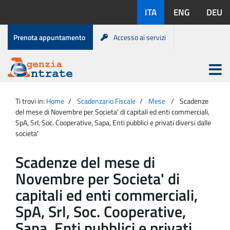
Salta
Lingue
ITA
ENG
DEU
al
disponibili:
contenuto
Menu
Prenota appuntamento
Accesso ai servizi
di
servizio
Apri
menu
Menu
Portale
princip
Agenzia
principale
Ti trovi in:
Home
Scadenzario Fiscale
Mese
Scadenze
Entrate
del mese di Novembre per Societa' di capitali ed enti commerciali,
SpA, Srl, Soc. Cooperative, Sapa, Enti pubblici e privati diversi dalle
societa'
Scadenze del mese di
Novembre per Societa' di
capitali ed enti commerciali,
SpA, Srl, Soc. Cooperative,
Sapa, Enti pubblici e privati