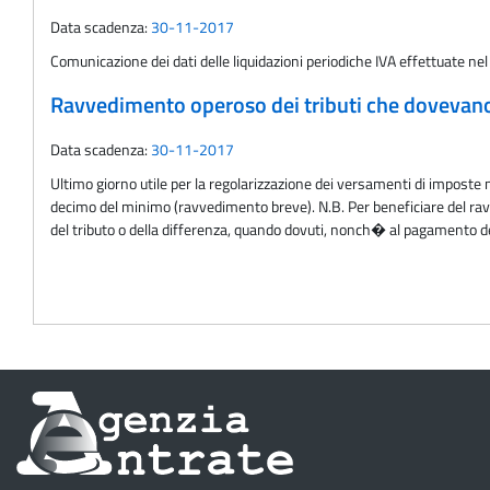
Data scadenza:
30-11-2017
Comunicazione dei dati delle liquidazioni periodiche IVA effettuate nel
Ravvedimento operoso dei tributi che dovevano 
Data scadenza:
30-11-2017
Ultimo giorno utile per la regolarizzazione dei versamenti di imposte n
decimo del minimo (ravvedimento breve). N.B. Per beneficiare del r
del tributo o della differenza, quando dovuti, nonch� al pagamento de
Informazioni
sul