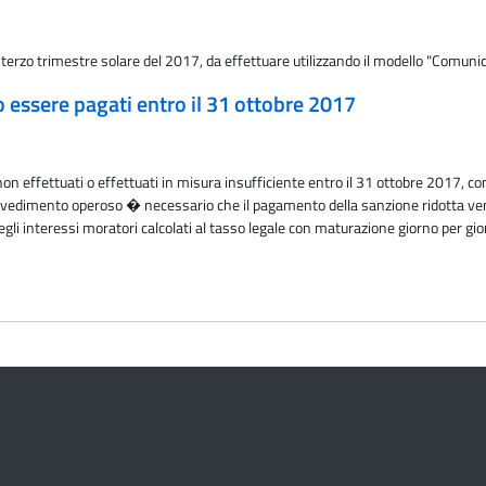
 terzo trimestre solare del 2017, da effettuare utilizzando il modello "Comunic
essere pagati entro il 31 ottobre 2017
on effettuati o effettuati in misura insufficiente entro il 31 ottobre 2017, con
avvedimento operoso � necessario che il pagamento della sanzione ridotta v
gli interessi moratori calcolati al tasso legale con maturazione giorno per gi