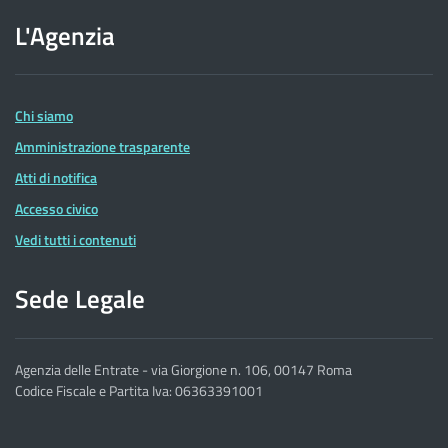
sito
L'Agenzia
dell'Agenzia
delle
Entrate
Chi siamo
Amministrazione trasparente
Atti di notifica
Accesso civico
Vedi tutti i contenuti
Sede Legale
Agenzia delle Entrate - via Giorgione n. 106, 00147 Roma
Codice Fiscale e Partita Iva: 06363391001