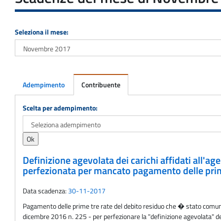
Seleziona il mese:
Adempimento
Contribuente
Adempimento
Scelta per adempimento:
Definizione agevolata dei carichi affidati all'a
perfezionata per mancato pagamento delle prime
Data scadenza:
30-11-2017
Pagamento delle prime tre rate del debito residuo che � stato comunic
dicembre 2016 n. 225 - per perfezionare la "definizione agevolata" dei