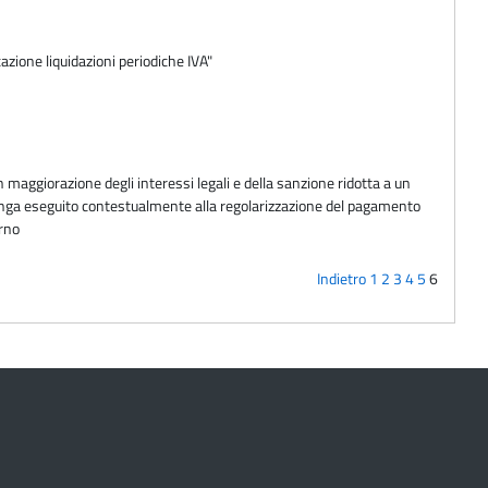
azione liquidazioni periodiche IVA"
 maggiorazione degli interessi legali e della sanzione ridotta a un
enga eseguito contestualmente alla regolarizzazione del pagamento
orno
Indietro
1
2
3
4
5
6