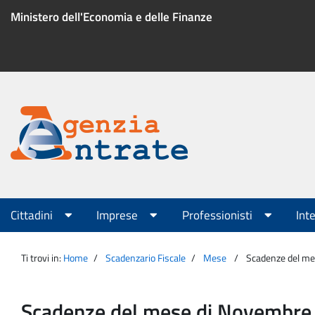
Salta
Ministero dell'Economia e delle Finanze
al
contenuto
Menu
di
servizio
Portale
Agenzia
Menu
Cittadini
Imprese
Professionisti
Int
principale
Entrate
Ti trovi in:
Home
Scadenzario Fiscale
Mese
Scadenze del mes
Scadenze del mese di Novembre p