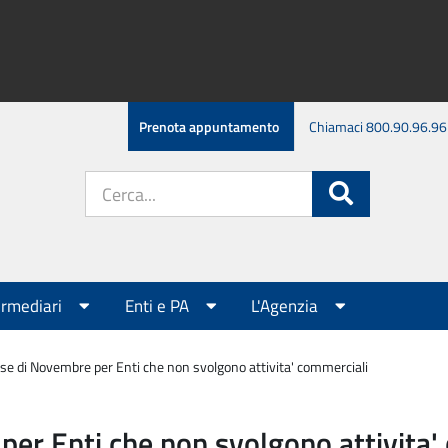
Prenota appuntamento
Chiamaci 800.90.96.96
Cerca
Cerca
nel
sito:
ermediari
Enti e PA
L'Agenzia
e di Novembre per Enti che non svolgono attivita' commerciali
er Enti che non svolgono attivita'