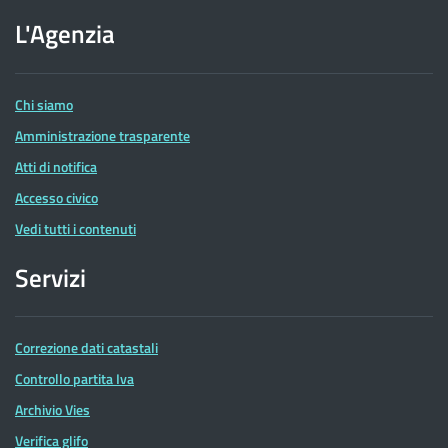
sito
dell'Agenzia
L'Agenzia
delle
Entrate
Chi siamo
Amministrazione trasparente
Atti di notifica
Accesso civico
Vedi tutti i contenuti
Servizi
Correzione dati catastali
Controllo partita Iva
Archivio Vies
Verifica glifo