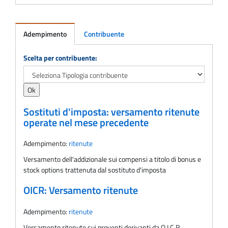
Adempimento
Contribuente
Adempimento
Scelta per contribuente:
Sostituti d'imposta: versamento ritenute
operate nel mese precedente
Adempimento:
ritenute
Versamento dell'addizionale sui compensi a titolo di bonus e
stock options trattenuta dal sostituto d'imposta
OICR: Versamento ritenute
Adempimento:
ritenute
Versamento ritenute sui proventi derivanti da O.I.C.R.