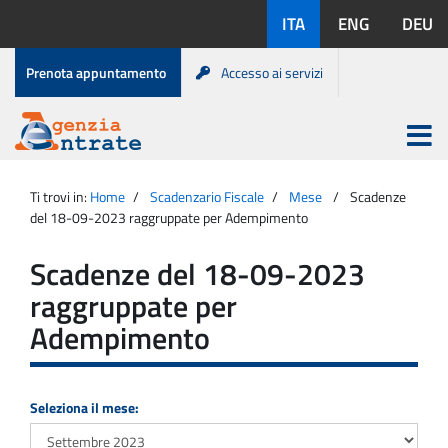
Salta
Lingue
ITA
ENG
DEU
al
disponibili:
contenuto
Menu
Prenota appuntamento
Accesso ai servizi
di
servizio
Apri
menu
Menu
Portale
princip
Agenzia
principale
Ti trovi in:
Home
Scadenzario Fiscale
Mese
Scadenze
Entrate
del 18-09-2023 raggruppate per Adempimento
Scadenze del 18-09-2023
raggruppate per
Adempimento
Seleziona il mese: