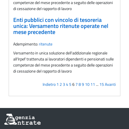
competenze del mese precedente a seguito delle operazioni
di cessazione del rapporto di lavoro
Enti pubblici con vincolo di tesoreria
unica: Versamento ritenute operate nel
mese precedente
Adempimento:
ritenute
Versamento in unica soluzione dell'addizionale regionale
all'Irpef trattenuta ai lavoratori dipendenti e pensionati sulle
competenze del mese precedente a seguito delle operazioni
di cessazione del rapporto di lavoro
Indietro
1
2
3
4
5
6
7
8
9
10
11
...
15
Avanti
Informazioni
sul