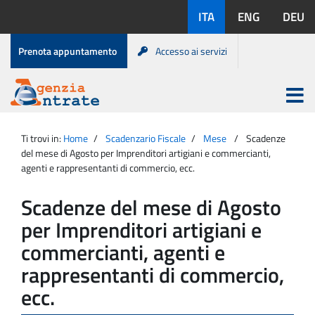
Salta
Lingue
ITA
ENG
DEU
al
disponibili:
contenuto
Menu
Prenota appuntamento
Accesso ai servizi
di
servizio
Apri
menu
Menu
Portale
princip
Agenzia
principale
Ti trovi in:
Home
Scadenzario Fiscale
Mese
Scadenze
Entrate
del mese di Agosto per Imprenditori artigiani e commercianti,
agenti e rappresentanti di commercio, ecc.
Scadenze del mese di Agosto
per Imprenditori artigiani e
commercianti, agenti e
rappresentanti di commercio,
ecc.