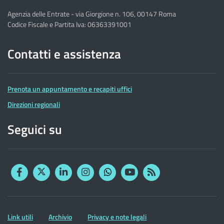
Agenzia delle Entrate - via Giorgione n. 106, 00147 Roma
Codice Fiscale e Partita Iva: 06363391001
Contatti e assistenza
Prenota un appuntamento e recapiti uffici
Direzioni regionali
Seguici su
Facebook
Twitter
Linkedin
Instagram
YouTube
RSS
Whatsapp
Altre
Link utili
Archivio
Privacy e note legali