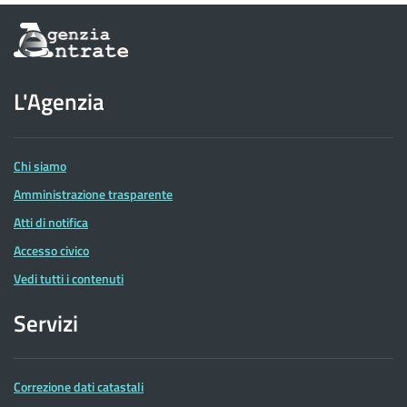
Informazioni
sul
sito
dell'Agenzia
L'Agenzia
delle
Entrate
Chi siamo
Amministrazione trasparente
Atti di notifica
Accesso civico
Vedi tutti i contenuti
Servizi
Correzione dati catastali