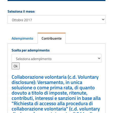
Seleziona il mese:
Adempimento
Contribuente
Adempimento
Scelta per adempimento:
Collaborazione volontaria (c.d. Voluntary
disclosure): Versamento, in unica
soluzione o come prima rata, di quanto
dovuto a titolo di imposte, ritenute,
contributi, interessi e sanzioni in base alla
"Richiesta di accesso alla procedura di
collaborazione volontaria" (c.d. voluntary