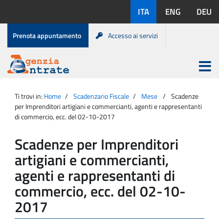
Salta
Lingue
ITA
ENG
DEU
al
disponibili:
contenuto
Menu
Prenota appuntamento
Accesso ai servizi
di
servizio
Apri
menu
Menu
Portale
princip
Agenzia
principale
Ti trovi in:
Home
Scadenzario Fiscale
Mese
Scadenze
Entrate
per Imprenditori artigiani e commercianti, agenti e rappresentanti
di commercio, ecc. del 02-10-2017
Scadenze per Imprenditori
artigiani e commercianti,
agenti e rappresentanti di
commercio, ecc. del 02-10-
2017