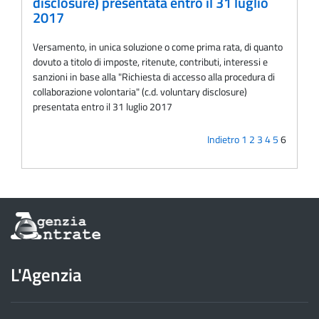
disclosure) presentata entro il 31 luglio
2017
Versamento, in unica soluzione o come prima rata, di quanto
dovuto a titolo di imposte, ritenute, contributi, interessi e
sanzioni in base alla "Richiesta di accesso alla procedura di
collaborazione volontaria" (c.d. voluntary disclosure)
presentata entro il 31 luglio 2017
Indietro
1
2
3
4
5
6
Informazioni
sul
sito
dell'Agenzia
L'Agenzia
delle
Entrate