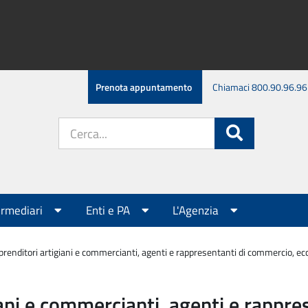
Prenota appuntamento
Chiamaci 800.90.96.96
Cerca
Cerca
nel
sito:
ermediari
Enti e PA
L'Agenzia
renditori artigiani e commercianti, agenti e rappresentanti di commercio, e
ani e commercianti, agenti e rappres