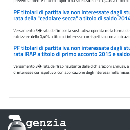
preventivamente l'intero importo da rateizzare dello 0,40% a titolo di 
PF titolari di partita iva non interessate dagli 
rata della "cedolare secca" a titolo di saldo 20
Versamento 3� rata dell'imposta sostitutiva operata nella forma dell
rateizzare dello 0,40% a titolo di interesse corrispettivo, con applicaz
PF titolari di partita iva non interessate dagli 
rata IRAP a titolo di primo acconto 2015 e saldo
Versamento 3� rata delI'Irap risultante dalle dichiarazioni annuali, a
di interesse corrispettivo, con applicazione degli interessi nella misu
Informazioni