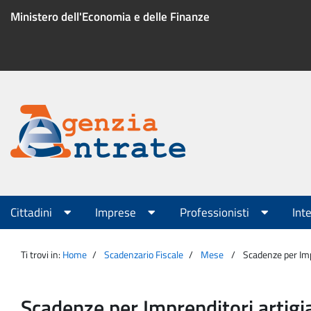
Salta
Ministero dell'Economia e delle Finanze
al
contenuto
Menu
di
servizio
Portale
Agenzia
Menu
Cittadini
Imprese
Professionisti
Int
principale
Entrate
Ti trovi in:
Home
Scadenzario Fiscale
Mese
Scadenze per Imp
Scadenze per Imprenditori artigi