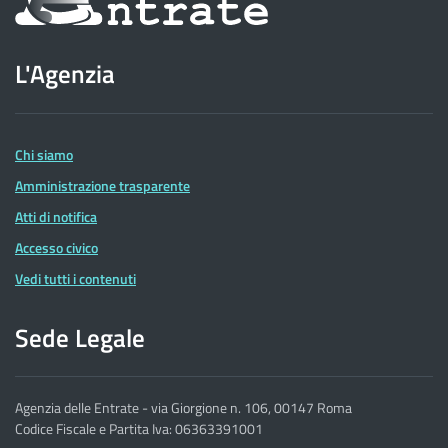
sul
sito
L'Agenzia
dell'Agenzia
delle
Entrate
Chi siamo
Amministrazione trasparente
Atti di notifica
Accesso civico
Vedi tutti i contenuti
Sede Legale
Agenzia delle Entrate - via Giorgione n. 106, 00147 Roma
Codice Fiscale e Partita Iva: 06363391001