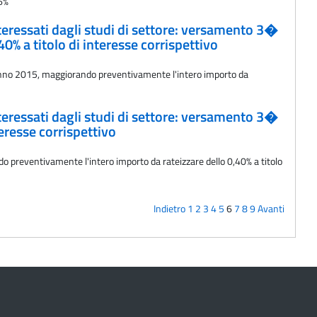
66%
interessati dagli studi di settore: versamento 3�
0% a titolo di interesse corrispettivo
l'anno 2015, maggiorando preventivamente l'intero importo da
interessati dagli studi di settore: versamento 3�
eresse corrispettivo
do preventivamente l'intero importo da rateizzare dello 0,40% a titolo
Indietro
1
2
3
4
5
6
7
8
9
Avanti