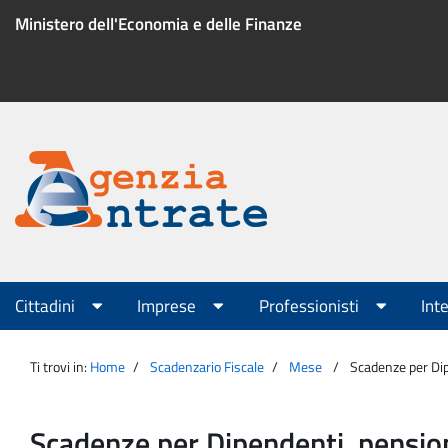
Salta
Ministero dell'Economia e delle Finanze
al
contenuto
Menu
di
servizio
Portale
Agenzia
Menu
Cittadini
Imprese
Professionisti
Int
principale
Entrate
Ti trovi in:
Home
Scadenzario Fiscale
Mese
Scadenze per Dipe
Scadenze per Dipendenti, pensionat