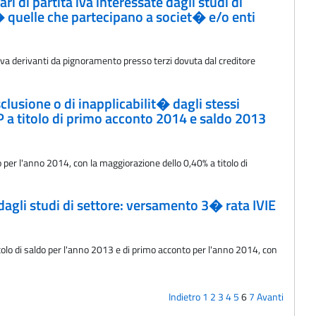
 di partita iva interessate dagli studi di
� quelle che partecipano a societ� e/o enti
tiva derivanti da pignoramento presso terzi dovuta dal creditore
clusione o di inapplicabilit� dagli stessi
P a titolo di primo acconto 2014 e saldo 2013
o per l'anno 2014, con la maggiorazione dello 0,40% a titolo di
 dagli studi di settore: versamento 3� rata IVIE
itolo di saldo per l'anno 2013 e di primo acconto per l'anno 2014, con
Indietro
1
2
3
4
5
6
7
Avanti