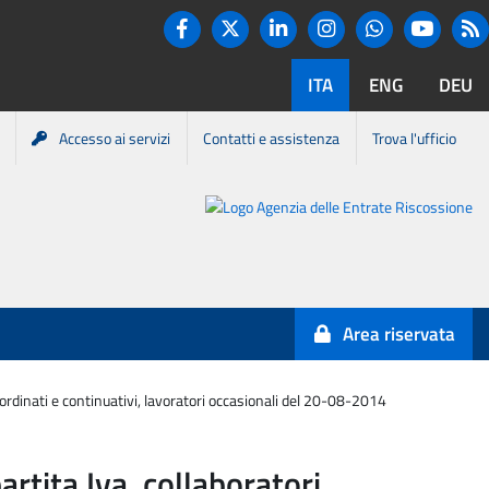
Twitter
R
Facebook
Linkedin
Instagram
You tube
Whatsapp
ITA
ENG
DEU
Accesso ai servizi
Contatti e assistenza
Trova l'ufficio
Portale
Agenzia
Entrate-
Area riservata
Riscossione
oordinati e continuativi, lavoratori occasionali del 20-08-2014
artita Iva, collaboratori