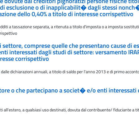
vute dai creditori pignoratizi persone fisiche titolari
i esclusione o di inapplicabilit� dagli stessi nonch
azione dello 0,40% a titolo di interesse corrispettivo
dditi a tassazione separata, a ritenuta a titolo d'imposta o a imposta sostitu
rispettivo
i di settore, comprese quelle che presentano cause di es
i interessati dagli studi di settore: versamento IRA
eresse corrispettivo
dalle dichiarazioni annuali, a titolo di saldo per l'anno 2013 e di primo accont
ttore o che partecipano a societ� e/o enti interessati
 all'estero, a qualsiasi uso destinati, dovuta dal contribuente/ fiduciante a t