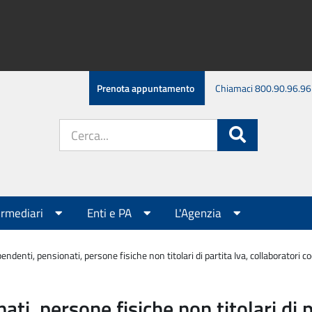
Prenota appuntamento
Chiamaci 800.90.96.96
Cerca
Cerca
nel
sito:
ermediari
Enti e PA
L'Agenzia
ndenti, pensionati, persone fisiche non titolari di partita Iva, collaboratori c
i, persone fisiche non titolari di p