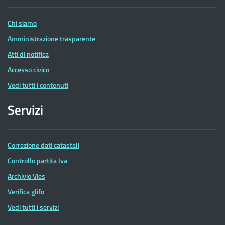
Entrate
Chi siamo
Amministrazione trasparente
Atti di notifica
Accesso civico
Vedi tutti i contenuti
Servizi
Correzione dati catastali
Controllo partita Iva
Archivio Vies
Verifica glifo
Vedi tutti i servizi