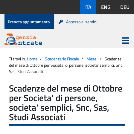
Salta
Lingue
ITA
ENG
DEU
al
disponibili:
contenuto
Menu
Prenota appuntamento
Accesso ai servizi
di
servizio
Apri
menu
Menu
Portale
princip
Agenzia
principale
Ti trovi in:
Home
Scadenzario Fiscale
Mese
Scadenze
Entrate
del mese di Ottobre per Societa' di persone, societa' semplici, Snc,
Sas, Studi Associati
Scadenze del mese di Ottobre
per Societa' di persone,
societa' semplici, Snc, Sas,
Studi Associati