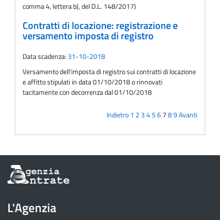
comma 4, lettera b), del D.L. 148/2017)
Contratti di locazione: registrazione e
versamento imposta di registro
Data scadenza:
31-10-2018
Versamento dell'imposta di registro sui contratti di locazione
e affitto stipulati in data 01/10/2018 o rinnovati
tacitamente con decorrenza dal 01/10/2018
Indietro
1
2
3
4
5
6
7
8
9
Avanti
Informazioni
sul
sito
dell'Agenzia
L'Agenzia
delle