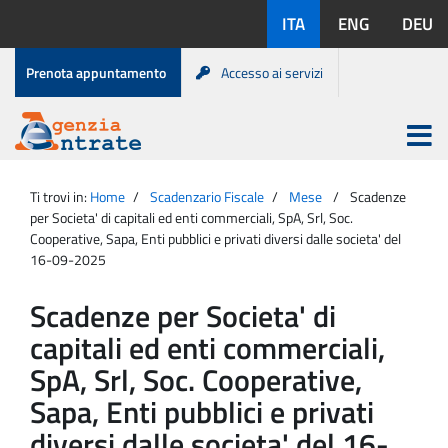
Salta
Lingue
ITA
ENG
DEU
al
disponibili:
contenuto
Menu
Prenota appuntamento
Accesso ai servizi
di
servizio
Apri
menu
Menu
Portale
princip
Agenzia
principale
Ti trovi in:
Home
Scadenzario Fiscale
Mese
Scadenze
Entrate
per Societa' di capitali ed enti commerciali, SpA, Srl, Soc.
Cooperative, Sapa, Enti pubblici e privati diversi dalle societa' del
16-09-2025
Scadenze per Societa' di
capitali ed enti commerciali,
SpA, Srl, Soc. Cooperative,
Sapa, Enti pubblici e privati
diversi dalle societa' del 16-