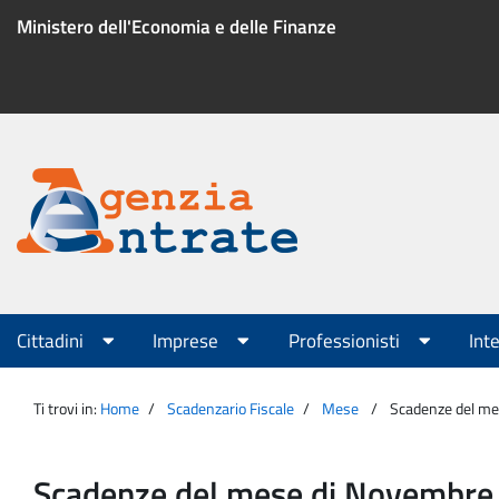
Salta
Ministero dell'Economia e delle Finanze
al
contenuto
Menu
di
servizio
Portale
Agenzia
Menu
Cittadini
Imprese
Professionisti
Int
principale
Entrate
Ti trovi in:
Home
Scadenzario Fiscale
Mese
Scadenze del mese
Scadenze del mese di Novembre per