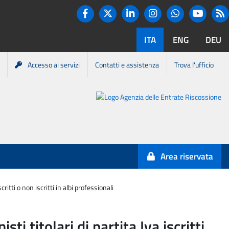
Twitter
R
Facebook
Linkedin
Instagram
You tube
Whatsapp
ITA
ENG
DEU
Accesso ai servizi
Contatti e assistenza
Trova l'ufficio
Portale
Agenzia
Entrate-
Area riservata
Riscossione
itti o non iscritti in albi professionali
 titolari di partita Iva iscritti