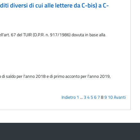
ti diversi di cui alle lettere da C-bis) a C-
ell'art. 67 del TUIR (D.P.R. n. 917/1986) dovuta in base alla
olo di saldo per l'anno 2018 e di primo acconto per l'anno 2019,
Indietro
1
...
3
4
5
6
7
8
9
10
Avanti