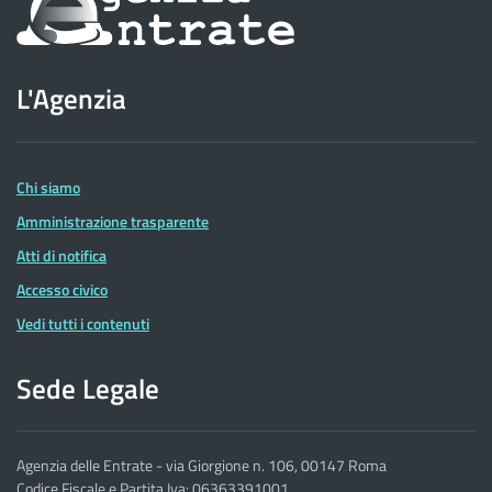
sul
sito
L'Agenzia
dell'Agenzia
delle
Entrate
Chi siamo
Amministrazione trasparente
Atti di notifica
Accesso civico
Vedi tutti i contenuti
Sede Legale
Agenzia delle Entrate - via Giorgione n. 106, 00147 Roma
Codice Fiscale e Partita Iva: 06363391001