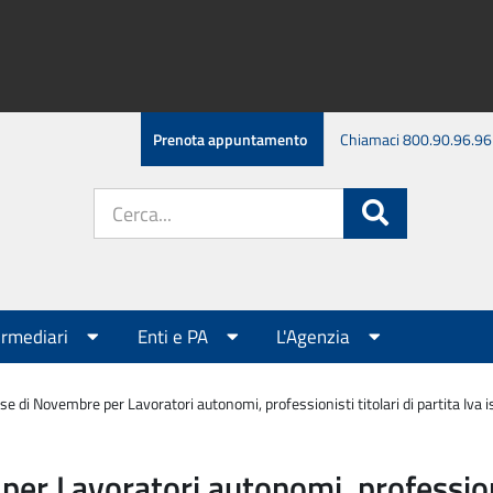
Prenota appuntamento
Chiamaci 800.90.96.96
Cerca
Cerca
nel
sito:
ermediari
Enti e PA
L'Agenzia
 di Novembre per Lavoratori autonomi, professionisti titolari di partita Iva iscr
 Lavoratori autonomi, professionisti