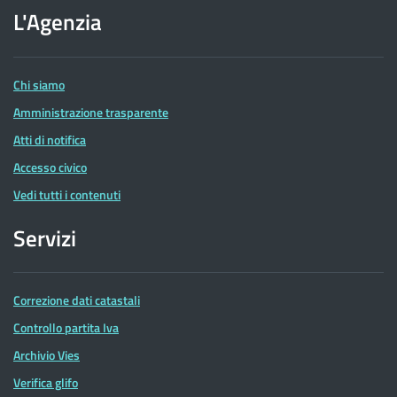
dell'Agenzia
L'Agenzia
delle
Entrate
Chi siamo
Amministrazione trasparente
Atti di notifica
Accesso civico
Vedi tutti i contenuti
Servizi
Correzione dati catastali
Controllo partita Iva
Archivio Vies
Verifica glifo