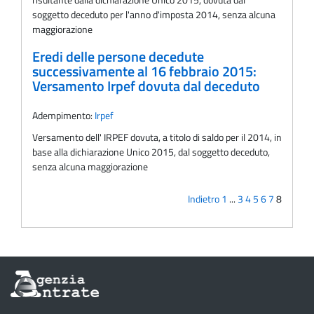
soggetto deceduto per l'anno d'imposta 2014, senza alcuna
maggiorazione
Eredi delle persone decedute
successivamente al 16 febbraio 2015:
Versamento Irpef dovuta dal deceduto
Adempimento:
Irpef
Versamento dell' IRPEF dovuta, a titolo di saldo per il 2014, in
base alla dichiarazione Unico 2015, dal soggetto deceduto,
senza alcuna maggiorazione
Indietro
1
...
3
4
5
6
7
8
Informazioni
sul
sito