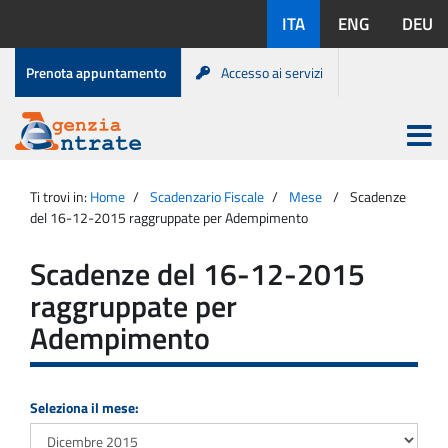
Salta
Lingue
ITA
ENG
DEU
al
disponibili:
contenuto
Menu
Prenota appuntamento
Accesso ai servizi
di
servizio
Apri
menu
Menu
Portale
princip
Agenzia
principale
Ti trovi in:
Home
Scadenzario Fiscale
Mese
Scadenze
Entrate
del 16-12-2015 raggruppate per Adempimento
Scadenze del 16-12-2015
raggruppate per
Adempimento
Seleziona il mese: