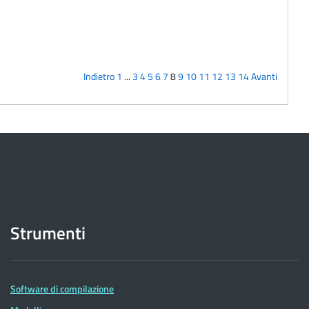
Indietro
1
...
3
4
5
6
7
8
9
10
11
12
13
14
Avanti
Strumenti
Software di compilazione