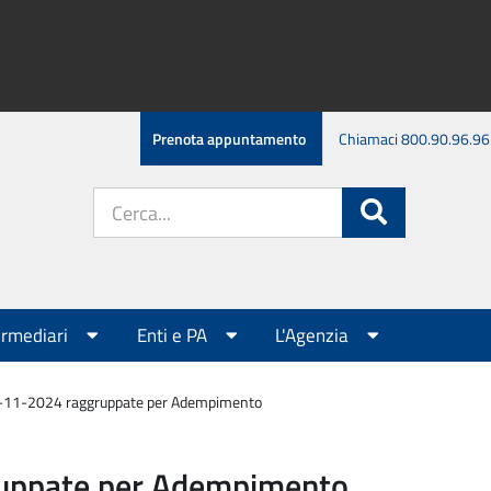
Prenota appuntamento
Chiamaci 800.90.96.96
Cerca
Cerca
nel
sito:
ermediari
Enti e PA
L'Agenzia
8-11-2024 raggruppate per Adempimento
ruppate per Adempimento