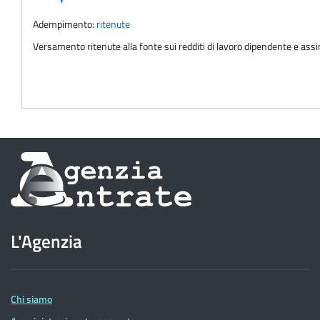
Adempimento:
ritenute
Versamento ritenute alla fonte sui redditi di lavoro dipendente e as
Informazioni
sul
sito
L'Agenzia
dell'Agenzia
delle
Entrate
Chi siamo