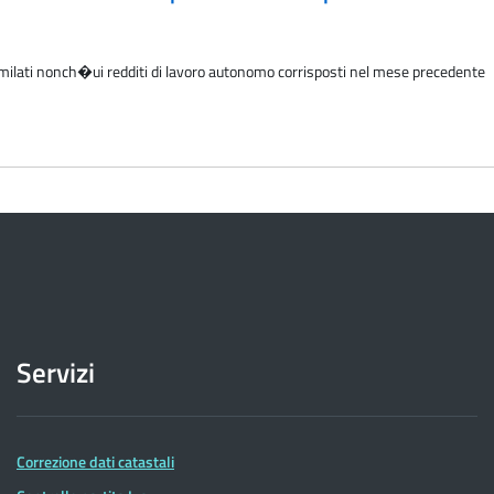
similati nonch�ui redditi di lavoro autonomo corrisposti nel mese precedente
Servizi
Correzione dati catastali