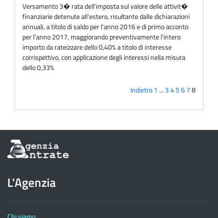
Versamento 3� rata dell'imposta sul valore delle attivit�
finanziarie detenute all'estero, risultante dalle dichiarazioni
annuali, a titolo di saldo per l'anno 2016 e di primo acconto
per l'anno 2017, maggiorando preventivamente l'intero
importo da rateizzare dello 0,40% a titolo di interesse
corrispettivo, con applicazione degli interessi nella misura
dello 0,33%
Indietro
1
...
3
4
5
6
7
8
Informazioni
sul
sito
dell'Agenzia
L'Agenzia
delle
Entrate
Chi siamo