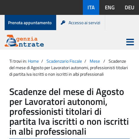
Salta
Lingue
ITA
ENG
DEU
al
disponibili:
contenuto
Menu
Prenota appuntamento
Accesso ai servizi
di
servizio
Apri
menu
Menu
Portale
princip
Agenzia
principale
Ti trovi in:
Home
Scadenzario Fiscale
Mese
Scadenze
Entrate
del mese di Agosto per Lavoratori autonomi, professionisti titolari
di partita Iva iscritti o non iscritti in albi professionali
Scadenze del mese di Agosto
per Lavoratori autonomi,
professionisti titolari di
partita Iva iscritti o non iscritti
in albi professionali