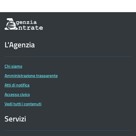
Informazioni
sul
sito
dell'Agenzia
L'Agenzia
delle
Entrate
Chi siamo
Amministrazione trasparente
Atti di notifica
Accesso civico
Vedi tutti i contenuti
Servizi