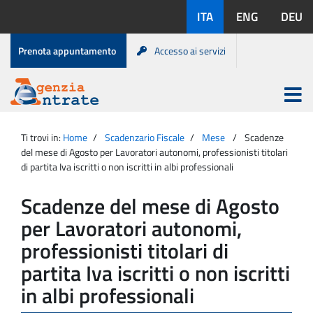
Salta
Lingue
ITA
ENG
DEU
al
disponibili:
contenuto
Menu
Prenota appuntamento
Accesso ai servizi
di
servizio
Apri
menu
Menu
Portale
princip
Agenzia
principale
Ti trovi in:
Home
Scadenzario Fiscale
Mese
Scadenze
Entrate
del mese di Agosto per Lavoratori autonomi, professionisti titolari
di partita Iva iscritti o non iscritti in albi professionali
Scadenze del mese di Agosto
per Lavoratori autonomi,
professionisti titolari di
partita Iva iscritti o non iscritti
in albi professionali