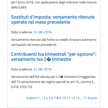
per l'anno 2016, con applicazione degli interessi nella misura
dello 0,66%
Sostituti d'imposta: versamento ritenute
operate nel mese precedente
Data scadenza:
22-08-2016
Versamento ritenute alla fonte su redditi di lavoro autonomo
corrisposti nel mese precedente
Contribuenti Iva trimestrali "per opzione":
versamento Iva 2� trimestre
Data scadenza:
22-08-2016
Versamento dell'IVA dovuta per il 2� trimestre (maggiorata
dell'1% ad esclusione dei regimi speciali ex art.74, comma 4,
D.P.R. 633/72)
Indietro
1
...
3
4
5
6
7
8
9
10
11
12
13
...
17
Avanti