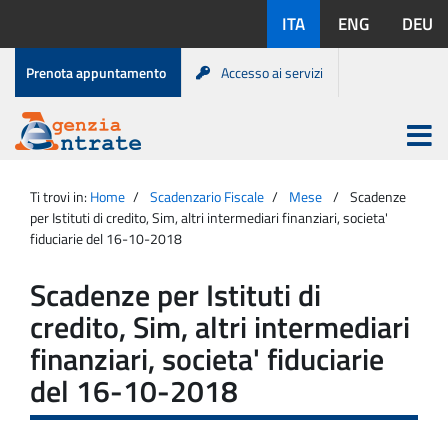
Salta
Lingue
ITA
ENG
DEU
al
disponibili:
contenuto
Menu
Prenota appuntamento
Accesso ai servizi
di
servizio
Apri
menu
Menu
Portale
princip
Agenzia
principale
Ti trovi in:
Home
Scadenzario Fiscale
Mese
Scadenze
Entrate
per Istituti di credito, Sim, altri intermediari finanziari, societa'
fiduciarie del 16-10-2018
Scadenze per Istituti di
credito, Sim, altri intermediari
finanziari, societa' fiduciarie
del 16-10-2018