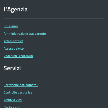
sito
dell'Agenzia
L'Agenzia
delle
Entrate
Chi siamo
Amministrazione trasparente
Atti di notifica
Accesso civico
Vedi tutti i contenuti
Servizi
Correzione dati catastali
Controllo partita Iva
Archivio Vies
Verifica glifo