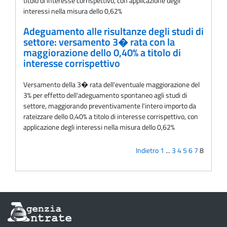
titolo di interesse corrispettivo, con applicazione degli
interessi nella misura dello 0,62%
Adeguamento alle risultanze degli studi di
settore: versamento 3� rata con la
maggiorazione dello 0,40% a titolo di
interesse corrispettivo
Versamento della 3� rata dell'eventuale maggiorazione del
3% per effetto dell'adeguamento spontaneo agli studi di
settore, maggiorando preventivamente l'intero importo da
rateizzare dello 0,40% a titolo di interesse corrispettivo, con
applicazione degli interessi nella misura dello 0,62%
Indietro
1
...
3
4
5
6
7
8
Informazioni
sul