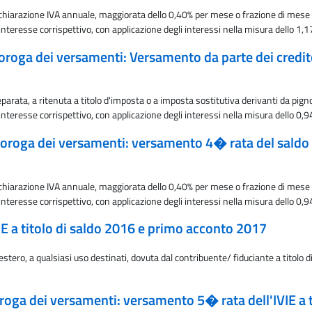
dichiarazione IVA annuale, maggiorata dello 0,40% per mese o frazione di m
interesse corrispettivo, con applicazione degli interessi nella misura dello 1,
a proroga dei versamenti: Versamento da parte dei credi
arata, a ritenuta a titolo d'imposta o a imposta sostitutiva derivanti da pig
interesse corrispettivo, con applicazione degli interessi nella misura dello 0,
la proroga dei versamenti: versamento 4� rata del sald
dichiarazione IVA annuale, maggiorata dello 0,40% per mese o frazione di m
interesse corrispettivo, con applicazione degli interessi nella misura dello 0,
E a titolo di saldo 2016 e primo acconto 2017
estero, a qualsiasi uso destinati, dovuta dal contribuente/ fiduciante a titolo
oroga dei versamenti: versamento 5� rata dell'IVIE a 