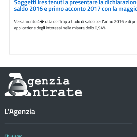
Soggetti Ires tenuti a presentare la dichiarazio
saldo 2016 e primo acconto 2017 con la maggiora
Versamento 4� rata dell'Irap a titolo di saldo per l'anno 2016 e di p
applicazione degli interessi nella misura dello 0,94%
Informazioni
sul
sito
L'Agenzia
dell'Agenzia
delle
Entrate
Chi siamo