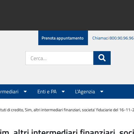
Prenota appuntamento
Chiamaci 800.90.96.96
Cerca
Cerca
nel
sito:
ermediari
Enti e PA
L'Agenzia
tuti di credito, Sim, altri intermediari finanziari, societa' fiduciarie del 16-11
Sim, altri intermediari finanziari, s