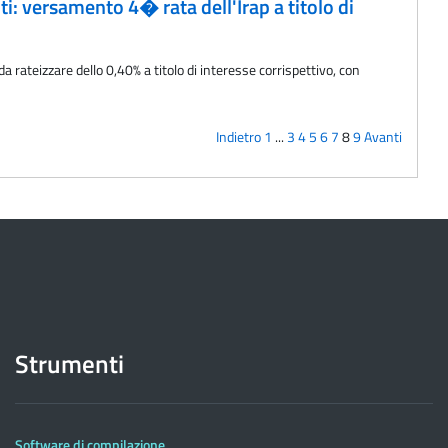
i: versamento 4� rata dell'Irap a titolo di
rateizzare dello 0,40% a titolo di interesse corrispettivo, con
Indietro
1
...
3
4
5
6
7
8
9
Avanti
Strumenti
Software di compilazione