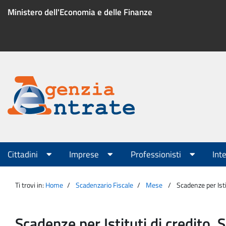
Salta
Ministero dell'Economia e delle Finanze
al
contenuto
Menu
di
servizio
Portale
Agenzia
Menu
Cittadini
Imprese
Professionisti
Int
principale
Entrate
Ti trovi in:
Home
Scadenzario Fiscale
Mese
Scadenze per Isti
Scadenze per Istituti di credito, 